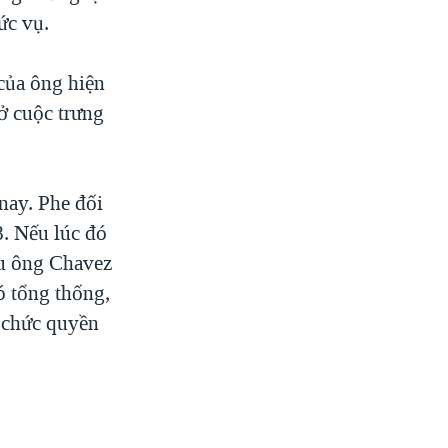
ức vụ.
 của ông hiện
ở cuộc trưng
nay. Phe đối
8. Nếu lúc đó
ếu ông Chavez
hó tổng thống,
ữ chức quyền