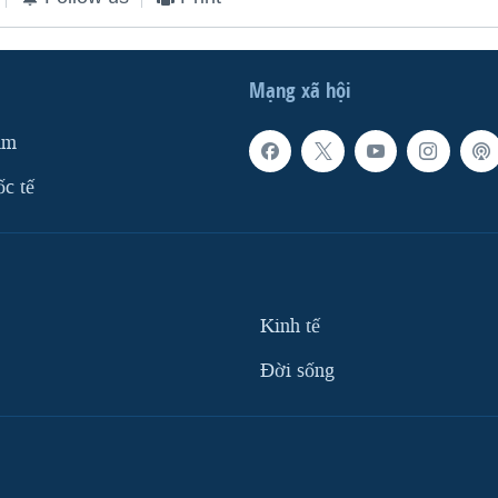
Mạng xã hội
am
ốc tế
Kinh tế
Ðời sống