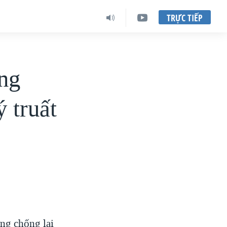
TRỰC TIẾP
ng
 truất
ng chống lại