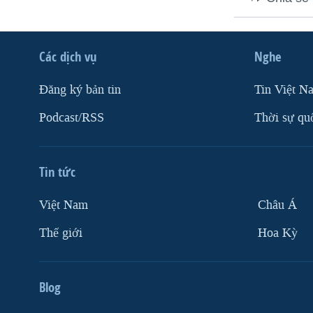
VIỆT NAM
NGƯ DÂN VIỆT VÀ LÀN SÓNG
TRỘM HẢI SÂM
Các dịch vụ
Nghe
BÊN KIA QUỐC LỘ: TIẾNG VỌNG
Ðăng ký bản tin
Tin Việt N
TỪ NÔNG THÔN MỸ
Podcast/RSS
Thời sự qu
QUAN HỆ VIỆT MỸ
Tin tức
Việt Nam
Châu Á
Thế giới
Hoa Kỳ
Blog