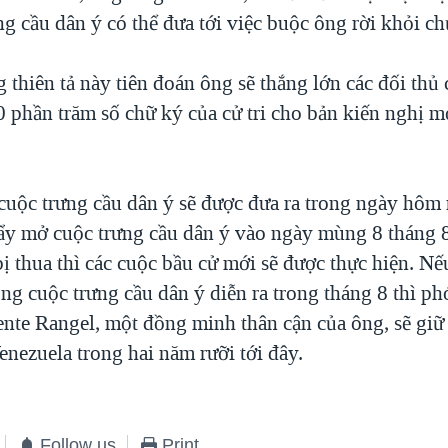
g cầu dân ý có thể đưa tới việc buộc ông rời khỏi ch
 thiên tả này tiên đoán ông sẽ thắng lớn các đối thủ
0 phần trăm số chữ ký của cử tri cho bản kiến nghị m
cuộc trưng cầu dân ý sẽ được đưa ra trong ngày hôm 
đẩy mở cuộc trưng cầu dân ý vào ngày mùng 8 tháng 
ị thua thì các cuộc bầu cử mới sẽ được thực hiện. N
rong cuộc trưng cầu dân ý diễn ra trong tháng 8 thì p
ente Rangel, một đồng minh thân cận của ông, sẽ gi
nezuela trong hai năm rưỡi tới đây.
Follow us
Print