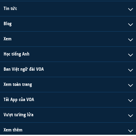
Tin tức
Blog
Xem
Học tiếng Anh
Ban Việt ngữ đài VOA
Xem toàn trang
Tải App của VOA
Vượt tường lửa
Xem thêm