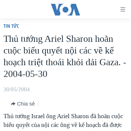
Đường
dẫn
TIN TỨC
truy
TRANG CHỦ
Thủ tướng Ariel Sharon hoãn
cập
VIỆT NAM
cuộc biểu quyết nội các về kế
Tới
HOA KỲ
nội
hoạch triệt thoái khỏi dải Gaza. -
BIỂN ĐÔNG
dung
2004-05-30
THẾ GIỚI
chính
BLOG
Tới
30/05/2004
điều
DIỄN ĐÀN
hướng
Chia sẻ
MỤC
chính
Thủ tướng Israel ông Ariel Sharon đã hoãn cuộc
CHUYÊN ĐỀ
TỰ DO BÁO CHÍ
Đi
biểu quyết của nội các ông về kế hoạch đã được
HỌC TIẾNG ANH
VẠCH TRẦN TIN GIẢ
CHIẾN TRANH THƯƠNG MẠI CỦA MỸ: QUÁ KHỨ VÀ HIỆN
tới