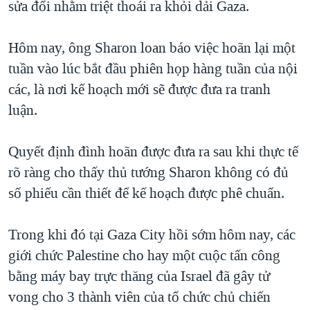
sửa đổi nhằm triệt thoái ra khỏi dải Gaza.
TẠI
VIDEO
"Tìm"
NGƯỜI VIỆT HẢI NGOẠI
HÀNH TRÌNH BẦU CỬ 2024
NGHE
ĐỜI SỐNG
Hôm nay, ông Sharon loan báo việc hoãn lại một
MỘT NĂM CHIẾN TRANH TẠI DẢI GAZA
tuần vào lúc bắt đầu phiên họp hàng tuần của nội
KINH TẾ
MẠNG XÃ HỘI
GIẢI MÃ VÀNH ĐAI & CON ĐƯỜNG
các, là nơi kế hoạch mới sẽ được đưa ra tranh
KHOA HỌC
NGÀY TỊ NẠN THẾ GIỚI
luận.
SỨC KHOẺ
TRỊNH VĨNH BÌNH - NGƯỜI HẠ 'BÊN THẮNG CUỘC'
Ngôn ngữ khác
VĂN HOÁ
Quyết định đình hoãn được đưa ra sau khi thực tế
GROUND ZERO – XƯA VÀ NAY
THỂ THAO
rõ ràng cho thấy thủ tướng Sharon không có đủ
CHI PHÍ CHIẾN TRANH AFGHANISTAN
số phiếu cần thiết để kế hoạch được phê chuẩn.
GIÁO DỤC
CÁC GIÁ TRỊ CỘNG HÒA Ở VIỆT NAM
THƯỢNG ĐỈNH TRUMP-KIM TẠI VIỆT NAM
Trong khi đó tại Gaza City hồi sớm hôm nay, các
giới chức Palestine cho hay một cuộc tấn công
TRỊNH VĨNH BÌNH VS. CHÍNH PHỦ VIỆT NAM
bằng máy bay trực thăng của Israel đã gây tử
NGƯ DÂN VIỆT VÀ LÀN SÓNG TRỘM HẢI SÂM
vong cho 3 thành viên của tổ chức chủ chiến
BÊN KIA QUỐC LỘ: TIẾNG VỌNG TỪ NÔNG THÔN MỸ