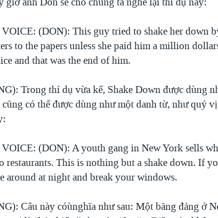
y giờ anh Don sẽ cho chúng ta nghe lại thí dụ này:
ICE: (DON): This guy tried to shake her down by
tters to the papers unless she paid him a million dollar
lice and that was the end of him.
): Trong thí dụ vừa kể, Shake Down được dùng n
 cũng có thể được dùng như một danh từ, như quý vị
y:
ICE: (DON): A youth gang in New York sells what
o restaurants. This is nothing but a shake down. If y
me around at night and break your windows.
): Câu này cóùnghĩa như sau: Một băng đảng ở N