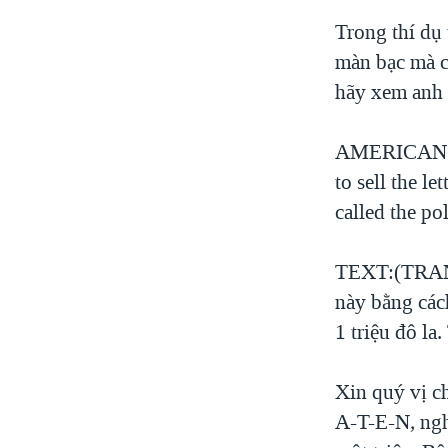
Trong thí dụ 
màn bạc mà có
hãy xem anh t
AMERICAN VO
to sell the le
called the po
TEXT:(TRANG)
này bằng cách
1 triệu đô la
Xin quý vị c
A-T-E-N, ngh