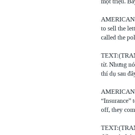
một triệu. Bâ
AMERICAN VO
to sell the le
called the po
TEXT:(TRANG
từ. Nhưng nó
thí dụ sau đâ
AMERICAN VO
“Insurance” t
off, they co
TEXT:(TRANG