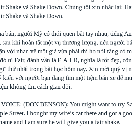
air Shake và Shake Down. Chúng tôi xin nhắc lại: Ha
air Shake và Shake Down.
a bán, người Mỹ có thói quen bắt tay nhau, tiếng An
 sau khi hoàn tất một vụ thương lượng, nếu người b
n với nhau về một giá vừa phải thì họ nói rằng có m
đó từ Fair, đánh vần là F-A-I-R, nghĩa là tốt đẹp, cô
ngữ thứ nhất trong bài học hôm nay. Xin mời quý vị
 kiến với người bạn đang tìm một tiệm bán xe để mua
iệm không tìm cách gian dối.
OICE: (DON BENSON): You might want to try Sa
ple Street. I bought my wife’s car there and got a goo
ame and I am sure he will give you a fair shake.