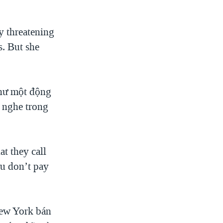
 threatening
s. But she
hư một động
 nghe trong
 they call
ou don’t pay
ew York bán