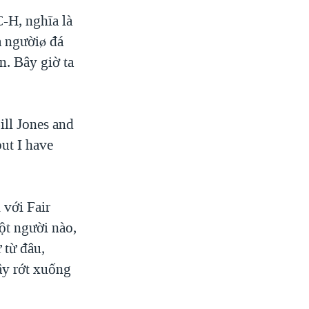
-H, nghĩa là
à ngườiø đá
n. Bây giờ ta
ll Jones and
but I have
với Fair
ột người nào,
 từ đâu,
ây rớt xuống