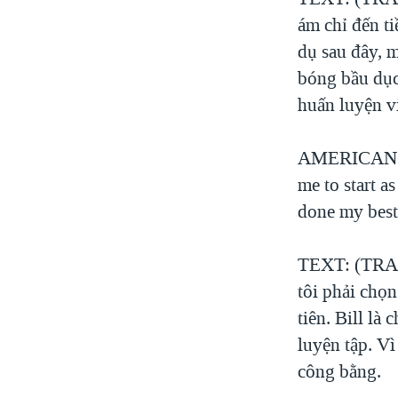
ám chỉ đến ti
dụ sau đây, 
bóng bầu dục
huấn luyện v
AMERICAN VO
me to start a
done my best 
TEXT: (TRANG
tôi phải chọn
tiên. Bill là
luyện tập. Vì
công bằng.