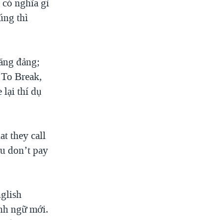
 có nghĩa gì
úng thì
băng đảng;
 To Break,
lại thí dụ
 they call
ou don’t pay
glish
nh ngữ mới.