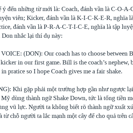
ể ý đến những từ mới là: Coach, đánh vần là C-O-A-C
uyện viên; Kicker, đánh vần là K-I-C-K-E-R, nghĩa l
tice, đánh vần là P-R-A-C-T-I-C-E, nghĩa là tập luyệ
 Don nhắc lại thí dụ này:
ICE: (DON): Our coach has to choose between Bi
s kicker in our first game. Bill is the coach’s nephew, 
in pratice so I hope Coach gives me a fair shake.
: Khi gặp phải một trường hợp gần như ngược lại 
 Mỹ dùng thành ngữ Shake Down, tức là tống tiền m
ùng vũ lực. Người ta không biết rõ thành ngữ xuất xứ
à từ chỗ người ta lắc mạnh một cây để cho quả trên c