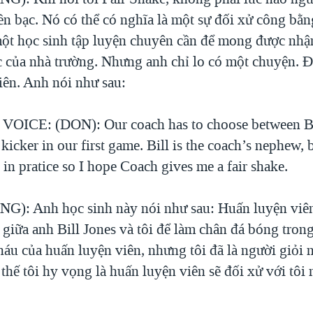
ền bạc. Nó có thể có nghĩa là một sự đối xử công bằn
một học sinh tập luyện chuyên cần để mong được nhậ
 của nhà trường. Nhưng anh chỉ lo có một chuyện. Đ
iên. Anh nói như sau:
ICE: (DON): Our coach has to choose between Bi
s kicker in our first game. Bill is the coach’s nephew, 
in pratice so I hope Coach gives me a fair shake.
): Anh học sinh này nói như sau: Huấn luyện viê
 giữa anh Bill Jones và tôi để làm chân đá bóng tron
 cháu của huấn luyện viên, nhưng tôi đã là người giỏi 
 thế tôi hy vọng là huấn luyện viên sẽ đối xử với tôi