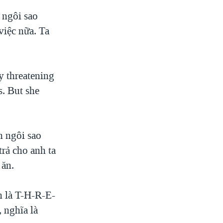
 ngôi sao
việc nữa. Ta
 threatening
s. But she
n ngôi sao
rả cho anh ta
 ăn.
n là T-H-R-E-
 nghĩa là