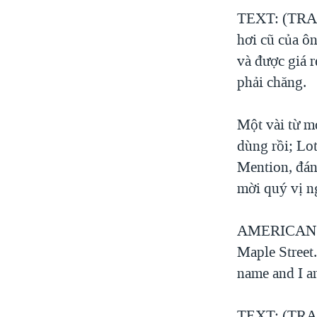
VIỆT NAM
TEXT: (TRANG
hơi cũ của ô
NGƯ DÂN VIỆT VÀ LÀN SÓNG
TRỘM HẢI SÂM
và được giá rẻ
phải chăng.
BÊN KIA QUỐC LỘ: TIẾNG VỌNG
TỪ NÔNG THÔN MỸ
QUAN HỆ VIỆT MỸ
Một vài từ m
dùng rồi; Lot
Mention, đán
mời quý vị ng
AMERICAN VO
Maple Street
name and I am
TEXT: (TRANG