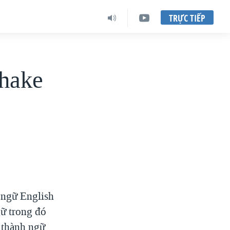
TRỰC TIẾP
hake
 ngữ English
ữ trong đó
i thành ngữ