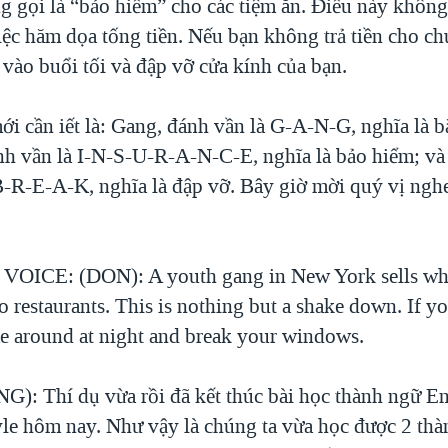
g gọi là “bảo hiểm” cho các tiệm ăn. Điều này không
iệc hăm dọa tống tiền. Nếu bạn không trả tiền cho ch
vào buổi tối và đập vỡ cửa kính của bạn.
i cần iết là: Gang, đánh vần là G-A-N-G, nghĩa là 
nh vần là I-N-S-U-R-A-N-C-E, nghĩa là bảo hiểm; và
B-R-E-A-K, nghĩa là đập vỡ. Bây giờ mời quý vị nghe 
ICE: (DON): A youth gang in New York sells what
o restaurants. This is nothing but a shake down. If y
me around at night and break your windows.
: Thí dụ vừa rồi đã kết thúc bài học thành ngữ En
le hôm nay. Như vậy là chúng ta vừa học được 2 thà