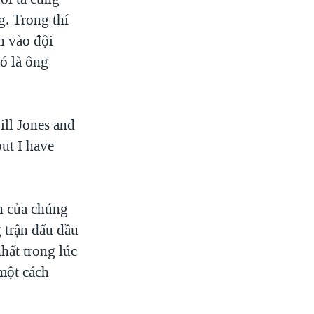
g. Trong thí
n vào đội
ó là ông
ll Jones and
but I have
n của chúng
g trận đấu đầu
nhất trong lúc
 một cách