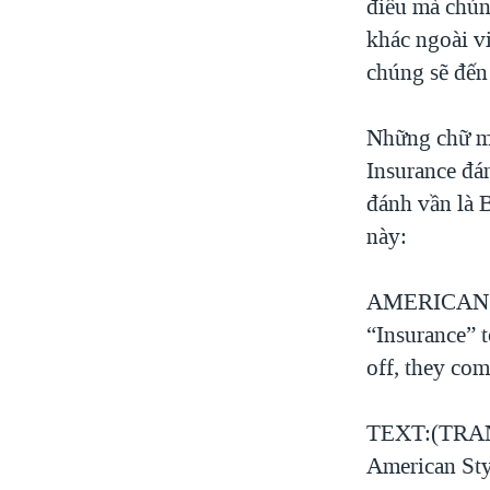
điều mà chún
khác ngoài v
chúng sẽ đến 
Những chữ mớ
Insurance đá
đánh vần là 
này:
AMERICAN VO
“Insurance” t
off, they co
TEXT:(TRANG)
American Sty