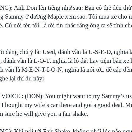
): Anh Don lên tiếng như sau: Bạn có thể đén thử 
ng Sammy ở đường Maple xem sao. Tôi mua xe cho nh
. Cứ nói tên tôi, là tôi tin chắc rằng ông ta sẽ tính c
ới đáng chú ý là: Used, đánh vần là U-S-E-D, nghĩa l
, đánh vần là L-O-T, nghĩa là lô đất hay tiệm bán xe 
h vần là M-E-N-T-I-O-N, nghĩa là nói tới, đề cập đến
he lại thí dụ này:
ICE : (DON): You might want to try Sammy’s used
. I bought my wife’s car there and got a good deal. 
 sure he will give you a fair shake.
): Khi nói tới Fair Shake, không phải lúc nào ngư