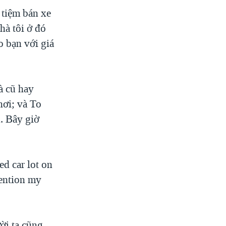
tiệm bán xe
à tôi ở đó
ho bạn với giá
à cũ hay
hơi; và To
. Bây giờ
 car lot on
Mention my
ời ta cũng