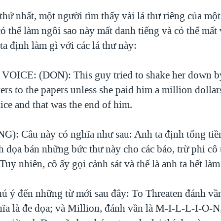
thứ nhất, một người tìm thấy vài lá thư riêng của một
 thể làm ngôi sao này mất danh tiếng và có thể mất 
a định làm gì với các lá thư này:
ICE: (DON): This guy tried to shake her down by
tters to the papers unless she paid him a million dollar
lice and that was the end of him.
: Câu này có nghĩa như sau: Anh ta định tống tiề
 dọa bán những bức thư này cho các báo, trừ phi cô t
. Tuy nhiên, cô ấy gọi cảnh sát và thế là anh ta hết làm
hú ý đến những từ mới sau đây: To Threaten đánh vầ
ĩa là đe dọa; và Million, đánh vần là M-I-L-L-I-O-N,