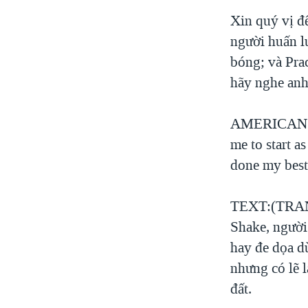
Xin quý vị đ
người huấn l
bóng; và Prac
hãy nghe anh
AMERICAN VO
me to start a
done my best 
TEXT:(TRANG)
Shake, người
hay đe dọa d
nhưng có lẽ l
đất.