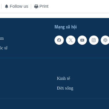
Follow us
Print
Mạng xã hội
am
ốc tế
Kinh tế
Ðời sống