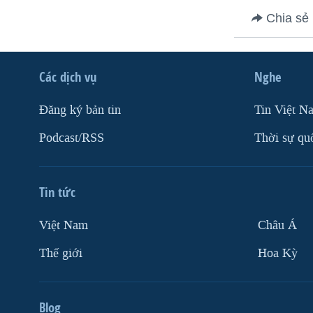
VIỆT NAM
Chia sẻ
NGƯ DÂN VIỆT VÀ LÀN SÓNG
TRỘM HẢI SÂM
Các dịch vụ
Nghe
BÊN KIA QUỐC LỘ: TIẾNG VỌNG
TỪ NÔNG THÔN MỸ
Ðăng ký bản tin
Tin Việt N
QUAN HỆ VIỆT MỸ
Podcast/RSS
Thời sự qu
Tin tức
Việt Nam
Châu Á
Thế giới
Hoa Kỳ
Blog