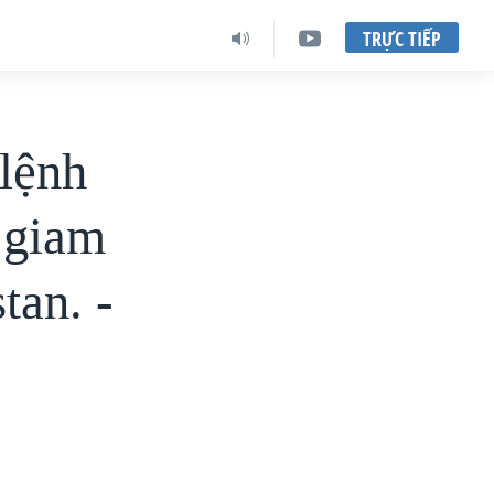
TRỰC TIẾP
lệnh
m giam
tan. -