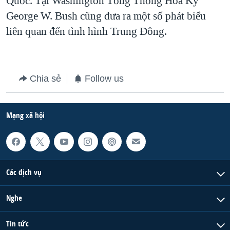
Quốc. Tại Washington Tổng Thống Hoa Kỳ
George W. Bush cũng đưa ra một số phát biểu
QUAN HỆ VIỆT MỸ
liên quan đến tình hình Trung Đông.
Chia sẻ
Follow us
Mạng xã hội
Các dịch vụ
Nghe
Tin tức