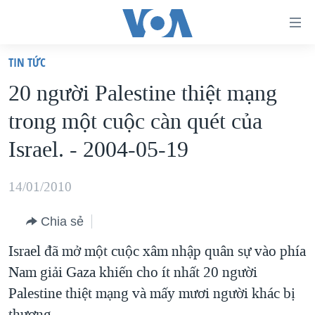
Đường
dẫn
TIN TỨC
truy
TRANG CHỦ
20 người Palestine thiệt mạng
cập
VIỆT NAM
trong một cuộc càn quét của
Tới
HOA KỲ
nội
Israel. - 2004-05-19
BIỂN ĐÔNG
dung
THẾ GIỚI
chính
14/01/2010
BLOG
Tới
Chia sẻ
điều
DIỄN ĐÀN
hướng
Israel đã mở một cuộc xâm nhập quân sự vào phía
MỤC
chính
Nam giải Gaza khiến cho ít nhất 20 người
CHUYÊN ĐỀ
TỰ DO BÁO CHÍ
Đi
Palestine thiệt mạng và mấy mươi người khác bị
HỌC TIẾNG ANH
VẠCH TRẦN TIN GIẢ
CHIẾN TRANH THƯƠNG MẠI CỦA MỸ: QUÁ KHỨ VÀ HIỆN
tới
thương.