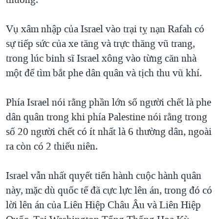
TẠI
VIDEO
"Tìm"
NGƯỜI VIỆT HẢI NGOẠI
HÀNH TRÌNH BẦU CỬ 2024
NGHE
Vụ xâm nhập của Israel vào trại tỵ nạn Rafah có
ĐỜI SỐNG
MỘT NĂM CHIẾN TRANH TẠI DẢI GAZA
sự tiếp sức của xe tăng và trực thăng vũ trang,
KINH TẾ
MẠNG XÃ HỘI
trong lúc binh sĩ Israel xông vào từng căn nhà
GIẢI MÃ VÀNH ĐAI & CON ĐƯỜNG
KHOA HỌC
một để tìm bắt phe dân quân và tịch thu vũ khí.
NGÀY TỊ NẠN THẾ GIỚI
SỨC KHOẺ
TRỊNH VĨNH BÌNH - NGƯỜI HẠ 'BÊN THẮNG CUỘC'
Ngôn ngữ khác
VĂN HOÁ
Phía Israel nói rằng phần lớn số người chết là phe
GROUND ZERO – XƯA VÀ NAY
dân quân trong khi phía Palestine nói rằng trong
THỂ THAO
CHI PHÍ CHIẾN TRANH AFGHANISTAN
số 20 người chết có ít nhất là 6 thường dân, ngoài
GIÁO DỤC
ra còn có 2 thiếu niên.
CÁC GIÁ TRỊ CỘNG HÒA Ở VIỆT NAM
THƯỢNG ĐỈNH TRUMP-KIM TẠI VIỆT NAM
Israel vẫn nhất quyết tiến hành cuộc hành quân
TRỊNH VĨNH BÌNH VS. CHÍNH PHỦ VIỆT NAM
này, mặc dù quốc tế đã cực lực lên án, trong đó có
NGƯ DÂN VIỆT VÀ LÀN SÓNG TRỘM HẢI SÂM
lời lên án của Liên Hiệp Châu Âu và Liên Hiệp
BÊN KIA QUỐC LỘ: TIẾNG VỌNG TỪ NÔNG THÔN MỸ