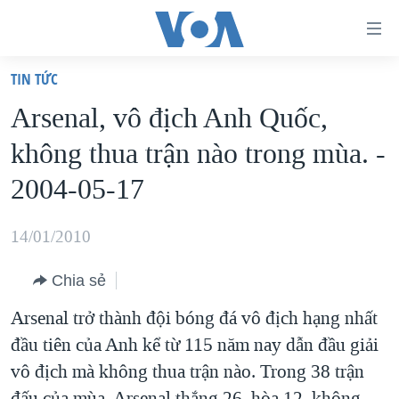
Đường
dẫn
TIN TỨC
truy
TRANG CHỦ
Arsenal, vô địch Anh Quốc,
cập
VIỆT NAM
không thua trận nào trong mùa. -
Tới
HOA KỲ
nội
2004-05-17
BIỂN ĐÔNG
dung
THẾ GIỚI
chính
14/01/2010
BLOG
Tới
Chia sẻ
điều
DIỄN ĐÀN
hướng
Arsenal trở thành đội bóng đá vô địch hạng nhất
MỤC
chính
đầu tiên của Anh kể từ 115 năm nay dẫn đầu giải
CHUYÊN ĐỀ
TỰ DO BÁO CHÍ
Đi
vô địch mà không thua trận nào. Trong 38 trận
HỌC TIẾNG ANH
VẠCH TRẦN TIN GIẢ
CHIẾN TRANH THƯƠNG MẠI CỦA MỸ: QUÁ KHỨ VÀ HIỆN
tới
đấu của mùa, Arsenal thắng 26, hòa 12, không