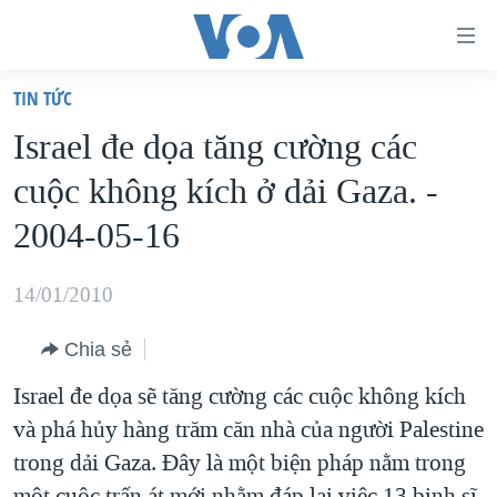
Đường
dẫn
TIN TỨC
truy
TRANG CHỦ
Israel đe dọa tăng cường các
cập
VIỆT NAM
cuộc không kích ở dải Gaza. -
Tới
HOA KỲ
nội
2004-05-16
BIỂN ĐÔNG
dung
THẾ GIỚI
chính
14/01/2010
BLOG
Tới
Chia sẻ
điều
DIỄN ĐÀN
hướng
Israel đe dọa sẽ tăng cường các cuộc không kích
MỤC
chính
và phá hủy hàng trăm căn nhà của người Palestine
CHUYÊN ĐỀ
TỰ DO BÁO CHÍ
Đi
trong dải Gaza. Đây là một biện pháp nằm trong
HỌC TIẾNG ANH
VẠCH TRẦN TIN GIẢ
CHIẾN TRANH THƯƠNG MẠI CỦA MỸ: QUÁ KHỨ VÀ HIỆN
tới
một cuộc trấn át mới nhằm đáp lại việc 13 binh sĩ