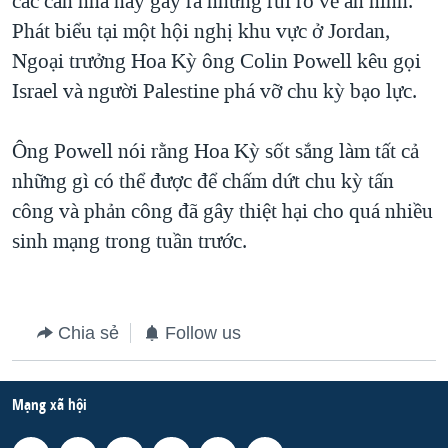
các căn nhà này gây ra những rủi ro về an ninh.
Phát biểu tại một hội nghị khu vực ở Jordan,
QUAN HỆ VIỆT MỸ
Ngoại trưởng Hoa Kỳ ông Colin Powell kêu gọi
Israel và người Palestine phá vỡ chu kỳ bạo lực.
Ông Powell nói rằng Hoa Kỳ sốt sắng làm tất cả
những gì có thể được để chấm dứt chu kỳ tấn
công và phản công đã gây thiệt hại cho quá nhiều
sinh mạng trong tuần trước.
Chia sẻ
Follow us
Mạng xã hội