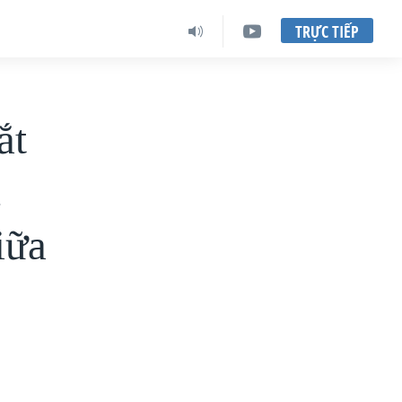
TRỰC TIẾP
ắt
c
iữa