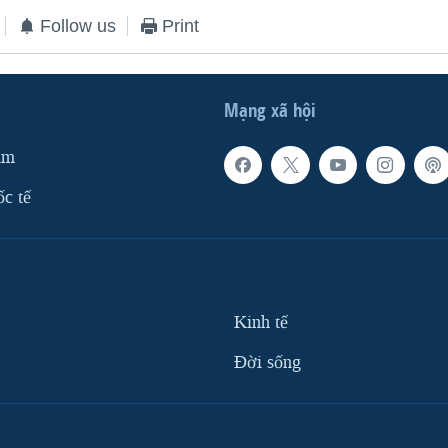
Follow us
Print
Mạng xã hội
am
ốc tế
Kinh tế
Ðời sống