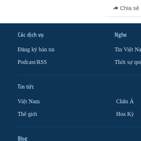
VIỆT NAM
Chia sẻ
NGƯ DÂN VIỆT VÀ LÀN SÓNG
TRỘM HẢI SÂM
Các dịch vụ
Nghe
BÊN KIA QUỐC LỘ: TIẾNG VỌNG
TỪ NÔNG THÔN MỸ
Ðăng ký bản tin
Tin Việt N
QUAN HỆ VIỆT MỸ
Podcast/RSS
Thời sự qu
Tin tức
Việt Nam
Châu Á
Thế giới
Hoa Kỳ
Blog