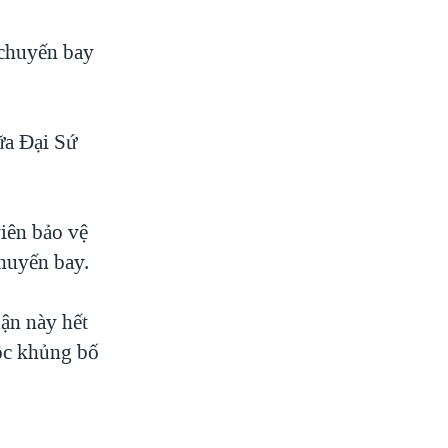
 chuyến bay
ữa Đại Sứ
viên bảo vệ
chuyến bay.
uận này hết
uộc khủng bố