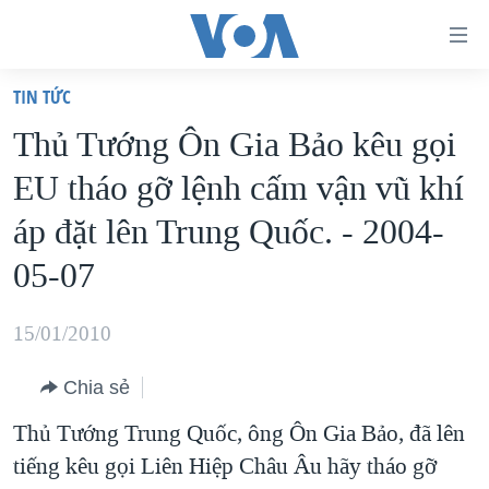
Đường
dẫn
TIN TỨC
truy
TRANG CHỦ
Thủ Tướng Ôn Gia Bảo kêu gọi
cập
VIỆT NAM
EU tháo gỡ lệnh cấm vận vũ khí
Tới
HOA KỲ
nội
áp đặt lên Trung Quốc. - 2004-
BIỂN ĐÔNG
dung
05-07
THẾ GIỚI
chính
BLOG
Tới
15/01/2010
điều
DIỄN ĐÀN
hướng
Chia sẻ
MỤC
chính
Thủ Tướng Trung Quốc, ông Ôn Gia Bảo, đã lên
CHUYÊN ĐỀ
TỰ DO BÁO CHÍ
Đi
tiếng kêu gọi Liên Hiệp Châu Âu hãy tháo gỡ
HỌC TIẾNG ANH
VẠCH TRẦN TIN GIẢ
CHIẾN TRANH THƯƠNG MẠI CỦA MỸ: QUÁ KHỨ VÀ HIỆN
tới