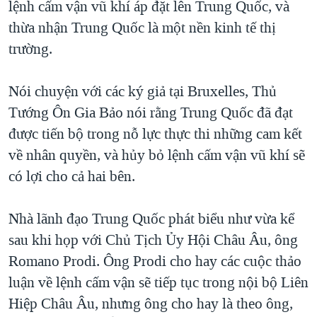
lệnh cấm vận vũ khí áp đặt lên Trung Quốc, và
TẠI
VIDEO
"Tìm"
NGƯỜI VIỆT HẢI NGOẠI
thừa nhận Trung Quốc là một nền kinh tế thị
HÀNH TRÌNH BẦU CỬ 2024
NGHE
ĐỜI SỐNG
trường.
MỘT NĂM CHIẾN TRANH TẠI DẢI GAZA
KINH TẾ
MẠNG XÃ HỘI
GIẢI MÃ VÀNH ĐAI & CON ĐƯỜNG
Nói chuyện với các ký giả tại Bruxelles, Thủ
KHOA HỌC
NGÀY TỊ NẠN THẾ GIỚI
Tướng Ôn Gia Bảo nói rằng Trung Quốc đã đạt
SỨC KHOẺ
được tiến bộ trong nỗ lực thực thi những cam kết
TRỊNH VĨNH BÌNH - NGƯỜI HẠ 'BÊN THẮNG CUỘC'
Ngôn ngữ khác
VĂN HOÁ
về nhân quyền, và hủy bỏ lệnh cấm vận vũ khí sẽ
GROUND ZERO – XƯA VÀ NAY
THỂ THAO
có lợi cho cả hai bên.
CHI PHÍ CHIẾN TRANH AFGHANISTAN
GIÁO DỤC
CÁC GIÁ TRỊ CỘNG HÒA Ở VIỆT NAM
Nhà lãnh đạo Trung Quốc phát biểu như vừa kể
THƯỢNG ĐỈNH TRUMP-KIM TẠI VIỆT NAM
sau khi họp với Chủ Tịch Ủy Hội Châu Âu, ông
Romano Prodi. Ông Prodi cho hay các cuộc thảo
TRỊNH VĨNH BÌNH VS. CHÍNH PHỦ VIỆT NAM
luận về lệnh cấm vận sẽ tiếp tục trong nội bộ Liên
NGƯ DÂN VIỆT VÀ LÀN SÓNG TRỘM HẢI SÂM
Hiệp Châu Âu, nhưng ông cho hay là theo ông,
BÊN KIA QUỐC LỘ: TIẾNG VỌNG TỪ NÔNG THÔN MỸ