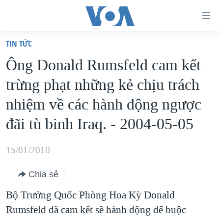
Đường
dẫn
TIN TỨC
truy
TRANG CHỦ
Ông Donald Rumsfeld cam kết
cập
VIỆT NAM
trừng phạt những kẻ chịu trách
Tới
HOA KỲ
nội
nhiệm về các hành động ngược
BIỂN ĐÔNG
dung
đãi tù binh Iraq. - 2004-05-05
THẾ GIỚI
chính
BLOG
Tới
15/01/2010
điều
DIỄN ĐÀN
hướng
Chia sẻ
MỤC
chính
Bộ Trưởng Quốc Phòng Hoa Kỳ Donald
CHUYÊN ĐỀ
TỰ DO BÁO CHÍ
Đi
Rumsfeld đã cam kết sẽ hành động để buộc
HỌC TIẾNG ANH
VẠCH TRẦN TIN GIẢ
CHIẾN TRANH THƯƠNG MẠI CỦA MỸ: QUÁ KHỨ VÀ HIỆN
tới