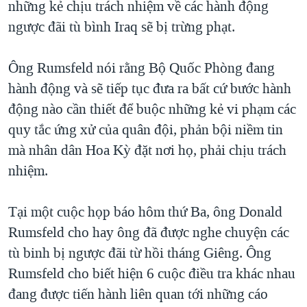
những kẻ chịu trách nhiệm về các hành động
TẠI
VIDEO
"Tìm"
NGƯỜI VIỆT HẢI NGOẠI
ngược đãi tù bình Iraq sẽ bị trừng phạt.
HÀNH TRÌNH BẦU CỬ 2024
NGHE
ĐỜI SỐNG
MỘT NĂM CHIẾN TRANH TẠI DẢI GAZA
Ông Rumsfeld nói rằng Bộ Quốc Phòng đang
KINH TẾ
MẠNG XÃ HỘI
GIẢI MÃ VÀNH ĐAI & CON ĐƯỜNG
hành động và sẽ tiếp tục đưa ra bất cứ bước hành
KHOA HỌC
NGÀY TỊ NẠN THẾ GIỚI
động nào cần thiết để buộc những kẻ vi phạm các
SỨC KHOẺ
quy tắc ứng xử của quân đội, phản bội niềm tin
TRỊNH VĨNH BÌNH - NGƯỜI HẠ 'BÊN THẮNG CUỘC'
Ngôn ngữ khác
VĂN HOÁ
mà nhân dân Hoa Kỳ đặt nơi họ, phải chịu trách
GROUND ZERO – XƯA VÀ NAY
THỂ THAO
nhiệm.
CHI PHÍ CHIẾN TRANH AFGHANISTAN
GIÁO DỤC
CÁC GIÁ TRỊ CỘNG HÒA Ở VIỆT NAM
Tại một cuộc họp báo hôm thứ Ba, ông Donald
THƯỢNG ĐỈNH TRUMP-KIM TẠI VIỆT NAM
Rumsfeld cho hay ông đã được nghe chuyện các
tù binh bị ngược đãi từ hồi tháng Giêng. Ông
TRỊNH VĨNH BÌNH VS. CHÍNH PHỦ VIỆT NAM
Rumsfeld cho biết hiện 6 cuộc điều tra khác nhau
NGƯ DÂN VIỆT VÀ LÀN SÓNG TRỘM HẢI SÂM
đang được tiến hành liên quan tới những cáo
BÊN KIA QUỐC LỘ: TIẾNG VỌNG TỪ NÔNG THÔN MỸ