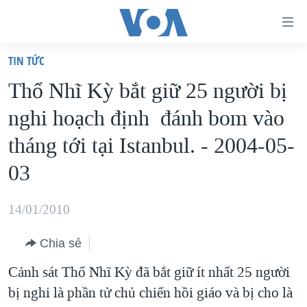
Đường
dẫn
TIN TỨC
truy
TRANG CHỦ
Thổ Nhĩ Kỳ bắt giữ 25 người bị
cập
VIỆT NAM
nghi hoạch định đánh bom vào
Tới
HOA KỲ
nội
tháng tới tại Istanbul. - 2004-05-
BIỂN ĐÔNG
dung
03
THẾ GIỚI
chính
BLOG
Tới
14/01/2010
điều
DIỄN ĐÀN
hướng
Chia sẻ
MỤC
chính
Cảnh sát Thổ Nhĩ Kỳ đã bắt giữ ít nhất 25 người
CHUYÊN ĐỀ
TỰ DO BÁO CHÍ
Đi
bị nghi là phần tử chủ chiến hồi giáo và bị cho là
HỌC TIẾNG ANH
VẠCH TRẦN TIN GIẢ
CHIẾN TRANH THƯƠNG MẠI CỦA MỸ: QUÁ KHỨ VÀ HIỆN
tới