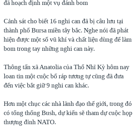
đã hoạch định một vụ đánh bom
TẠI
VIDEO
"Tìm"
NGƯỜI VIỆT HẢI NGOẠI
HÀNH TRÌNH BẦU CỬ 2024
NGHE
ĐỜI SỐNG
Cảnh sát cho biết 16 nghi can đã bị câu lưu tại
MỘT NĂM CHIẾN TRANH TẠI DẢI GAZA
thành phố Bursa miền tây bắc. Nghe nói đã phát
KINH TẾ
MẠNG XÃ HỘI
GIẢI MÃ VÀNH ĐAI & CON ĐƯỜNG
hiện được một số vũ khí và chất liệu dùng để làm
KHOA HỌC
NGÀY TỊ NẠN THẾ GIỚI
bom trong tay những nghi can này.
SỨC KHOẺ
TRỊNH VĨNH BÌNH - NGƯỜI HẠ 'BÊN THẮNG CUỘC'
Ngôn ngữ khác
VĂN HOÁ
Thông tấn xã Anatolia của Thổ Nhĩ Kỳ hôm nay
GROUND ZERO – XƯA VÀ NAY
THỂ THAO
loan tin một cuộc bố ráp tương tự cũng đã đưa
CHI PHÍ CHIẾN TRANH AFGHANISTAN
đến việc bắt giữ 9 nghi can khác.
GIÁO DỤC
CÁC GIÁ TRỊ CỘNG HÒA Ở VIỆT NAM
THƯỢNG ĐỈNH TRUMP-KIM TẠI VIỆT NAM
Hơn một chục các nhà lãnh đạo thế giới, trong đó
có tổng thống Bush, dự kiến sẽ tham dự cuộc họp
TRỊNH VĨNH BÌNH VS. CHÍNH PHỦ VIỆT NAM
thượng đỉnh NATO.
NGƯ DÂN VIỆT VÀ LÀN SÓNG TRỘM HẢI SÂM
BÊN KIA QUỐC LỘ: TIẾNG VỌNG TỪ NÔNG THÔN MỸ