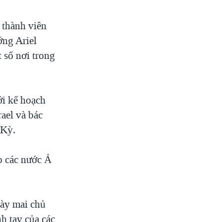
 thành viên
ớng Ariel
 số nơi trong
ới kế hoạch
rael và bác
 Kỳ.
o các nước Ả
gày mai chủ
nh tay của các