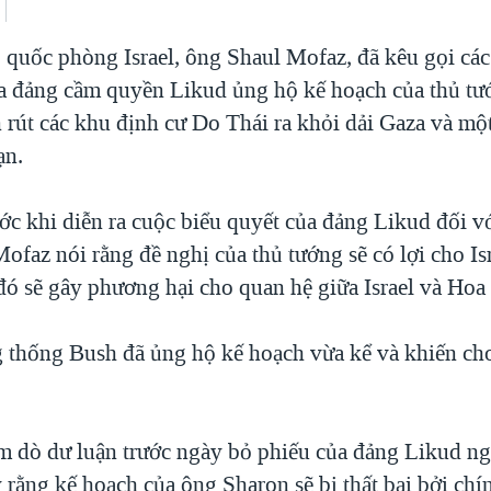
 quốc phòng Israel, ông Shaul Mofaz, đã kêu gọi các
a đảng cầm quyền Likud ủng hộ kế hoạch của thủ tư
rút các khu định cư Do Thái ra khỏi dải Gaza và một
ạn.
ớc khi diễn ra cuộc biểu quyết của đảng Likud đối v
ofaz nói rằng đề nghị của thủ tướng sẽ có lợi cho Is
đó sẽ gây phương hại cho quan hệ giữa Israel và Hoa
 thống Bush đã ủng hộ kế hoạch vừa kể và khiến ch
m dò dư luận trước ngày bỏ phiếu của đảng Likud n
 rằng kế hoạch của ông Sharon sẽ bị thất bại bởi chí