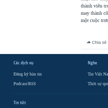
thành viên t
VIỆT NAM
may thành cô
NGƯ DÂN VIỆT VÀ LÀN SÓNG
TRỘM HẢI SÂM
một cuộc trư
BÊN KIA QUỐC LỘ: TIẾNG VỌNG
TỪ NÔNG THÔN MỸ
QUAN HỆ VIỆT MỸ
Chia sẻ
Các dịch vụ
Nghe
Ðăng ký bản tin
Tin Việt N
Podcast/RSS
Thời sự qu
Tin tức