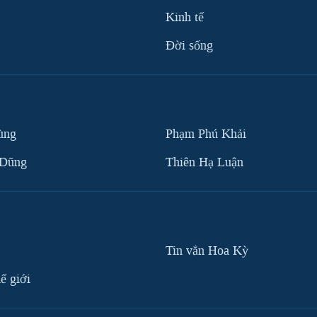
Kinh tế
Ðời sống
ùng
Phạm Phú Khải
 Dũng
Thiên Hạ Luận
Tin vắn Hoa Kỳ
ế giới