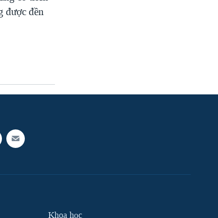
g được đền
Khoa học