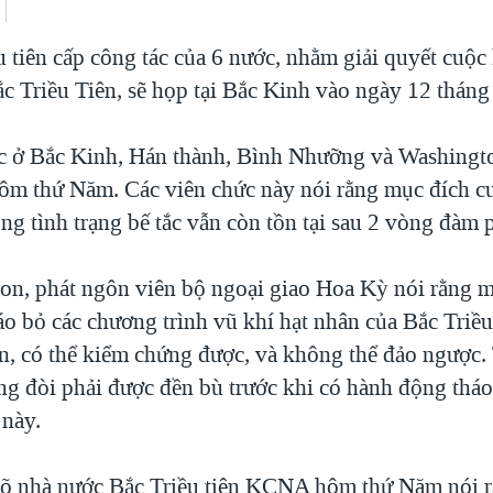
 tiên cấp công tác của 6 nước, nhằm giải quyết cuộ
c Triều Tiên, sẽ họp tại Bắc Kinh vào ngày 12 tháng
c ở Bắc Kinh, Hán thành, Bình Nhưỡng và Washingt
hôm thứ Năm. Các viên chức này nói rằng mục đích c
ng tình trạng bế tắc vẫn còn tồn tại sau 2 vòng đàm 
on, phát ngôn viên bộ ngoại giao Hoa Kỳ nói rằng m
áo bỏ các chương trình vũ khí hạt nhân của Bắc Triều
ện, có thể kiểm chứng được, và không thể đảo ngược.
ng đòi phải được đền bù trước khi có hành động tháo
 này.
õ nhà nước Bắc Triều tiên KCNA hôm thứ Năm nói rằ