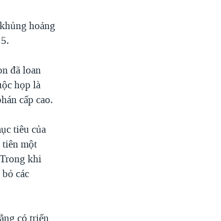
c khủng hoảng
 5.
on đã loan
uộc họp là
phán cấp cao.
ục tiêu của
 tiên một
 Trong khi
 bỏ các
ng có triển