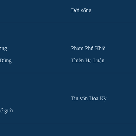
Ðời sống
ùng
Phạm Phú Khải
 Dũng
Thiên Hạ Luận
Tin vắn Hoa Kỳ
ế giới