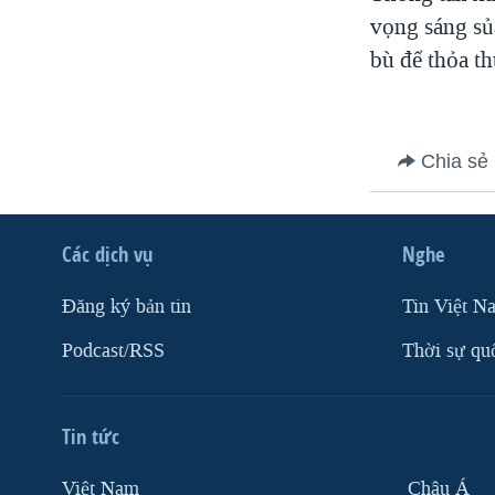
vọng sáng sủ
VIỆT NAM
bù để thỏa t
NGƯ DÂN VIỆT VÀ LÀN SÓNG
TRỘM HẢI SÂM
BÊN KIA QUỐC LỘ: TIẾNG VỌNG
TỪ NÔNG THÔN MỸ
Chia sẻ
QUAN HỆ VIỆT MỸ
Các dịch vụ
Nghe
Ðăng ký bản tin
Tin Việt N
Podcast/RSS
Thời sự qu
Tin tức
Việt Nam
Châu Á