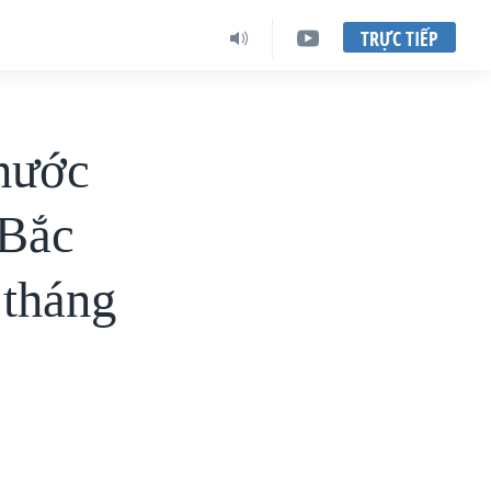
TRỰC TIẾP
 nước
 Bắc
 tháng