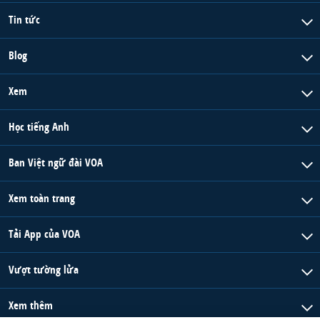
Tin tức
Blog
Xem
Học tiếng Anh
Ban Việt ngữ đài VOA
Xem toàn trang
Tải App của VOA
Vượt tường lửa
Xem thêm