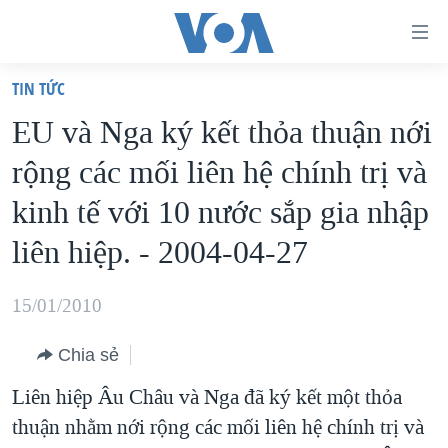
Đường
dẫn
TIN TỨC
truy
TRANG CHỦ
EU và Nga ký kết thỏa thuận nới
cập
VIỆT NAM
rộng các mối liên hệ chính trị và
Tới
HOA KỲ
nội
kinh tế với 10 nước sắp gia nhập
BIỂN ĐÔNG
dung
liên hiệp. - 2004-04-27
THẾ GIỚI
chính
BLOG
Tới
15/01/2010
điều
DIỄN ĐÀN
hướng
Chia sẻ
MỤC
chính
Liên hiệp Âu Châu và Nga đã ký kết một thỏa
CHUYÊN ĐỀ
TỰ DO BÁO CHÍ
Đi
thuận nhằm nới rộng các mối liên hệ chính trị và
HỌC TIẾNG ANH
VẠCH TRẦN TIN GIẢ
CHIẾN TRANH THƯƠNG MẠI CỦA MỸ: QUÁ KHỨ VÀ HIỆN
tới