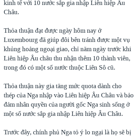
kinh tế với 10 nước sắp gia nhập Liên hiệp Âu
TẠI
VIDEO
"Tìm"
NGƯỜI VIỆT HẢI NGOẠI
Châu.
HÀNH TRÌNH BẦU CỬ 2024
NGHE
ĐỜI SỐNG
MỘT NĂM CHIẾN TRANH TẠI DẢI GAZA
Thỏa thuận đạt được ngày hôm nay ở
KINH TẾ
MẠNG XÃ HỘI
GIẢI MÃ VÀNH ĐAI & CON ĐƯỜNG
Luxembourg đã giúp đôi bên tránh được một vụ
KHOA HỌC
NGÀY TỊ NẠN THẾ GIỚI
khủng hoảng ngoại giao, chỉ năm ngày trước khi
SỨC KHOẺ
Liên hiệp Âu châu thu nhận thêm 10 thành viên,
TRỊNH VĨNH BÌNH - NGƯỜI HẠ 'BÊN THẮNG CUỘC'
Ngôn ngữ khác
VĂN HOÁ
trong đó có một số nước thuộc Liên Sô cũ.
GROUND ZERO – XƯA VÀ NAY
THỂ THAO
CHI PHÍ CHIẾN TRANH AFGHANISTAN
Thỏa thuận này gia tăng mức quota dành cho
GIÁO DỤC
CÁC GIÁ TRỊ CỘNG HÒA Ở VIỆT NAM
thép của Nga nhập vào Liên hiệp Âu Châu và bảo
THƯỢNG ĐỈNH TRUMP-KIM TẠI VIỆT NAM
đảm nhân quyền của người gốc Nga sinh sống ở
một số nước sắp gia nhập Liên hiệp Âu Châu.
TRỊNH VĨNH BÌNH VS. CHÍNH PHỦ VIỆT NAM
NGƯ DÂN VIỆT VÀ LÀN SÓNG TRỘM HẢI SÂM
Trước đây, chính phủ Nga tỏ ý lo ngại là họ sẽ bị
BÊN KIA QUỐC LỘ: TIẾNG VỌNG TỪ NÔNG THÔN MỸ