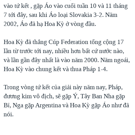
TẠI
vào tứ kết , gặp Áo vào cuối tuần 10 và 11 tháng
VIDEO
"Tìm"
NGƯỜI VIỆT HẢI NGOẠI
HÀNH TRÌNH BẦU CỬ 2024
7 tới đây, sau khi Áo loại Slovakia 3-2. Năm
NGHE
ĐỜI SỐNG
2002, Áo đã hạ Hoa Kỳ ở vòng đầu.
MỘT NĂM CHIẾN TRANH TẠI DẢI GAZA
KINH TẾ
MẠNG XÃ HỘI
GIẢI MÃ VÀNH ĐAI & CON ĐƯỜNG
KHOA HỌC
Hoa Kỳ đã thắng Cúp Federation tổng cộng 17
NGÀY TỊ NẠN THẾ GIỚI
lần từ trước tới nay, nhiều hơn bất cứ nước nào,
SỨC KHOẺ
TRỊNH VĨNH BÌNH - NGƯỜI HẠ 'BÊN THẮNG CUỘC'
và lần gần đây nhất là vào năm 2000. Năm ngoái,
Ngôn ngữ khác
VĂN HOÁ
GROUND ZERO – XƯA VÀ NAY
Hoa Kỳ vào chung kết và thua Pháp 1-4.
THỂ THAO
CHI PHÍ CHIẾN TRANH AFGHANISTAN
GIÁO DỤC
Trong vòng tứ kết của giải này năm nay, Pháp,
CÁC GIÁ TRỊ CỘNG HÒA Ở VIỆT NAM
đương kim vô địch, sẽ gặp Ý, Tây Ban Nha gặp
THƯỢNG ĐỈNH TRUMP-KIM TẠI VIỆT NAM
Bỉ, Nga gặp Argentina và Hoa Kỳ gặp Áo như đã
TRỊNH VĨNH BÌNH VS. CHÍNH PHỦ VIỆT NAM
nói.
NGƯ DÂN VIỆT VÀ LÀN SÓNG TRỘM HẢI SÂM
BÊN KIA QUỐC LỘ: TIẾNG VỌNG TỪ NÔNG THÔN MỸ