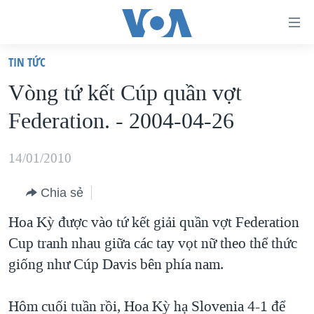
Đường
dẫn
TIN TỨC
truy
TRANG CHỦ
Vòng tứ kết Cúp quần vợt
cập
VIỆT NAM
Federation. - 2004-04-26
Tới
HOA KỲ
nội
BIỂN ĐÔNG
14/01/2010
dung
THẾ GIỚI
chính
Chia sẻ
BLOG
Tới
Hoa Kỳ được vào tứ kết giải quần vợt Federation
điều
DIỄN ĐÀN
Cup tranh nhau giữa các tay vọt nữ theo thể thức
hướng
MỤC
giống như Cúp Davis bên phía nam.
chính
CHUYÊN ĐỀ
TỰ DO BÁO CHÍ
Đi
HỌC TIẾNG ANH
Hôm cuối tuần rồi, Hoa Kỳ hạ Slovenia 4-1 để
VẠCH TRẦN TIN GIẢ
CHIẾN TRANH THƯƠNG MẠI CỦA MỸ: QUÁ KHỨ VÀ HIỆN
tới