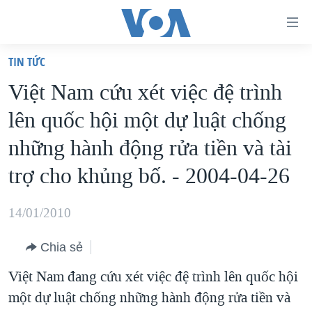
Đường
dẫn
TIN TỨC
truy
TRANG CHỦ
Việt Nam cứu xét việc đệ trình
cập
VIỆT NAM
lên quốc hội một dự luật chống
Tới
HOA KỲ
nội
những hành động rửa tiền và tài
BIỂN ĐÔNG
dung
trợ cho khủng bố. - 2004-04-26
THẾ GIỚI
chính
BLOG
Tới
14/01/2010
điều
DIỄN ĐÀN
hướng
Chia sẻ
MỤC
chính
Việt Nam đang cứu xét việc đệ trình lên quốc hội
CHUYÊN ĐỀ
TỰ DO BÁO CHÍ
Đi
một dự luật chống những hành động rửa tiền và
HỌC TIẾNG ANH
VẠCH TRẦN TIN GIẢ
CHIẾN TRANH THƯƠNG MẠI CỦA MỸ: QUÁ KHỨ VÀ HIỆN
tới