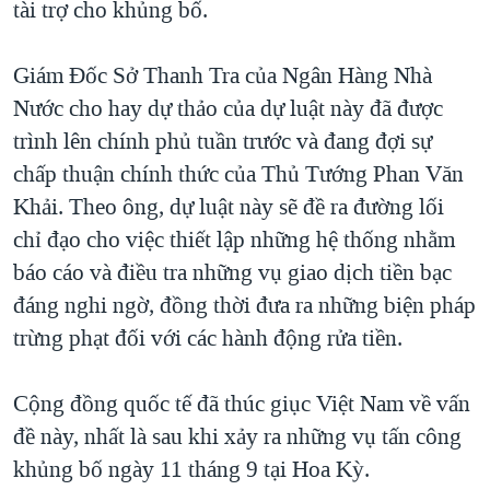
tài trợ cho khủng bố.
TẠI
VIDEO
"Tìm"
NGƯỜI VIỆT HẢI NGOẠI
HÀNH TRÌNH BẦU CỬ 2024
NGHE
ĐỜI SỐNG
Giám Đốc Sở Thanh Tra của Ngân Hàng Nhà
MỘT NĂM CHIẾN TRANH TẠI DẢI GAZA
Nước cho hay dự thảo của dự luật này đã được
KINH TẾ
MẠNG XÃ HỘI
GIẢI MÃ VÀNH ĐAI & CON ĐƯỜNG
trình lên chính phủ tuần trước và đang đợi sự
KHOA HỌC
NGÀY TỊ NẠN THẾ GIỚI
chấp thuận chính thức của Thủ Tướng Phan Văn
SỨC KHOẺ
Khải. Theo ông, dự luật này sẽ đề ra đường lối
TRỊNH VĨNH BÌNH - NGƯỜI HẠ 'BÊN THẮNG CUỘC'
Ngôn ngữ khác
VĂN HOÁ
chỉ đạo cho việc thiết lập những hệ thống nhằm
GROUND ZERO – XƯA VÀ NAY
THỂ THAO
báo cáo và điều tra những vụ giao dịch tiền bạc
CHI PHÍ CHIẾN TRANH AFGHANISTAN
đáng nghi ngờ, đồng thời đưa ra những biện pháp
GIÁO DỤC
CÁC GIÁ TRỊ CỘNG HÒA Ở VIỆT NAM
trừng phạt đối với các hành động rửa tiền.
THƯỢNG ĐỈNH TRUMP-KIM TẠI VIỆT NAM
Cộng đồng quốc tế đã thúc giục Việt Nam về vấn
TRỊNH VĨNH BÌNH VS. CHÍNH PHỦ VIỆT NAM
đề này, nhất là sau khi xảy ra những vụ tấn công
NGƯ DÂN VIỆT VÀ LÀN SÓNG TRỘM HẢI SÂM
khủng bố ngày 11 tháng 9 tại Hoa Kỳ.
BÊN KIA QUỐC LỘ: TIẾNG VỌNG TỪ NÔNG THÔN MỸ