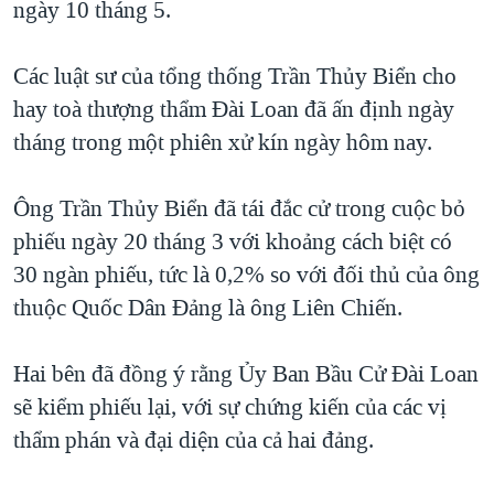
ngày 10 tháng 5.
TẠI
VIDEO
"Tìm"
NGƯỜI VIỆT HẢI NGOẠI
HÀNH TRÌNH BẦU CỬ 2024
NGHE
ĐỜI SỐNG
Các luật sư của tổng thống Trần Thủy Biển cho
MỘT NĂM CHIẾN TRANH TẠI DẢI GAZA
hay toà thượng thẩm Đài Loan đã ấn định ngày
KINH TẾ
MẠNG XÃ HỘI
GIẢI MÃ VÀNH ĐAI & CON ĐƯỜNG
tháng trong một phiên xử kín ngày hôm nay.
KHOA HỌC
NGÀY TỊ NẠN THẾ GIỚI
SỨC KHOẺ
Ông Trần Thủy Biển đã tái đắc cử trong cuộc bỏ
TRỊNH VĨNH BÌNH - NGƯỜI HẠ 'BÊN THẮNG CUỘC'
Ngôn ngữ khác
VĂN HOÁ
phiếu ngày 20 tháng 3 với khoảng cách biệt có
GROUND ZERO – XƯA VÀ NAY
THỂ THAO
30 ngàn phiếu, tức là 0,2% so với đối thủ của ông
CHI PHÍ CHIẾN TRANH AFGHANISTAN
thuộc Quốc Dân Đảng là ông Liên Chiến.
GIÁO DỤC
CÁC GIÁ TRỊ CỘNG HÒA Ở VIỆT NAM
THƯỢNG ĐỈNH TRUMP-KIM TẠI VIỆT NAM
Hai bên đã đồng ý rằng Ủy Ban Bầu Cử Đài Loan
sẽ kiểm phiếu lại, với sự chứng kiến của các vị
TRỊNH VĨNH BÌNH VS. CHÍNH PHỦ VIỆT NAM
thẩm phán và đại diện của cả hai đảng.
NGƯ DÂN VIỆT VÀ LÀN SÓNG TRỘM HẢI SÂM
BÊN KIA QUỐC LỘ: TIẾNG VỌNG TỪ NÔNG THÔN MỸ