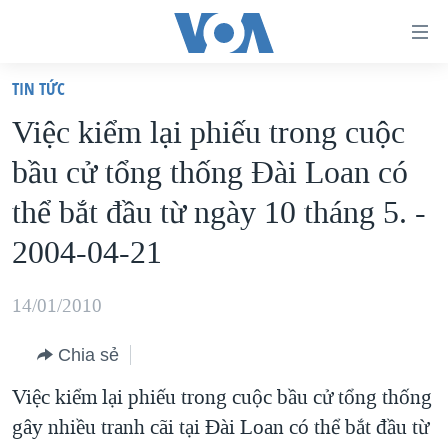
Đường
dẫn
TIN TỨC
truy
TRANG CHỦ
Việc kiểm lại phiếu trong cuộc
cập
VIỆT NAM
bầu cử tổng thống Đài Loan có
Tới
HOA KỲ
nội
thể bắt đầu từ ngày 10 tháng 5. -
BIỂN ĐÔNG
dung
2004-04-21
THẾ GIỚI
chính
BLOG
Tới
14/01/2010
điều
DIỄN ĐÀN
hướng
Chia sẻ
MỤC
chính
Việc kiểm lại phiếu trong cuộc bầu cử tổng thống
CHUYÊN ĐỀ
TỰ DO BÁO CHÍ
Đi
gây nhiều tranh cãi tại Đài Loan có thể bắt đầu từ
HỌC TIẾNG ANH
VẠCH TRẦN TIN GIẢ
CHIẾN TRANH THƯƠNG MẠI CỦA MỸ: QUÁ KHỨ VÀ HIỆN
tới