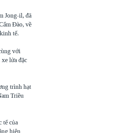
m Jong-il, đã
 Cẩm Đào, về
kinh tế.
 cùng với
 xe lửa đặc
ng trình hạt
 Nam Triều
 tế của
ằng hiện