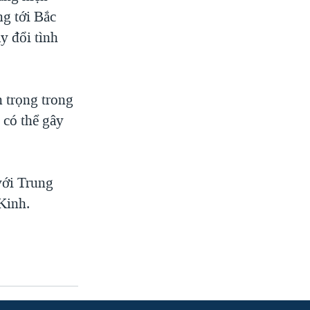
g tới Bắc
y đổi tình
 trọng trong
 có thể gây
với Trung
Kinh.