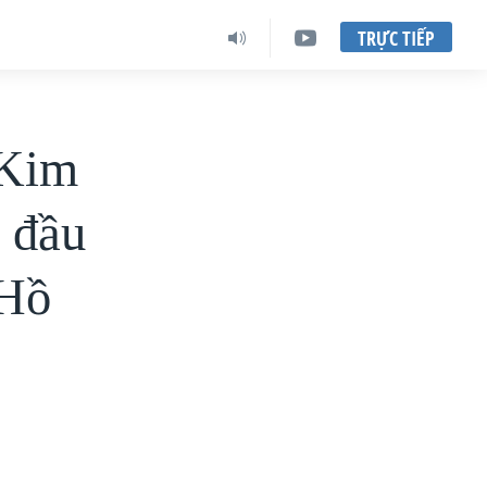
TRỰC TIẾP
 Kim
 đầu
 Hồ