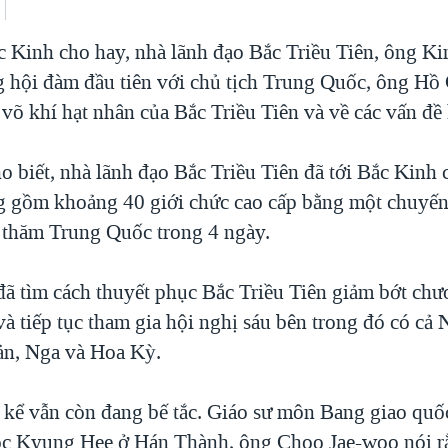
c Kinh cho hay, nhà lãnh đạo Bắc Triều Tiên, ông Ki
 hội đàm đầu tiên với chủ tịch Trung Quốc, ông Hồ
võ khí hạt nhân của Bắc Triều Tiên và về các vấn đề 
o biết, nhà lãnh đạo Bắc Triều Tiên đã tới Bắc Kinh
g gồm khoảng 40 giới chức cao cấp bằng một chuyến
g thăm Trung Quốc trong 4 ngày.
ã tìm cách thuyết phục Bắc Triều Tiên giảm bớt chươ
à tiếp tục tham gia hội nghị sáu bên trong đó có cả
ản, Nga và Hoa Kỳ.
 kể vẫn còn đang bế tắc. Giáo sư môn Bang giao quốc
ọc Kyung Hee ở Hán Thành, ông Choo Jae-woo nói r