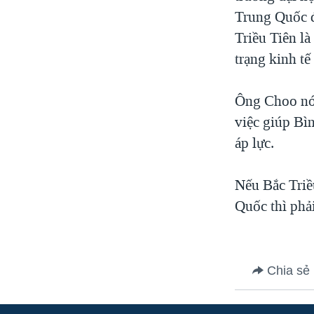
Trung Quốc đ
VIỆT NAM
Triều Tiên là
NGƯ DÂN VIỆT VÀ LÀN SÓNG
TRỘM HẢI SÂM
trạng kinh tế
BÊN KIA QUỐC LỘ: TIẾNG VỌNG
TỪ NÔNG THÔN MỸ
Ông Choo nói
QUAN HỆ VIỆT MỸ
việc giúp Bì
áp lực.
Nếu Bắc Triề
Quốc thì phả
Chia sẻ