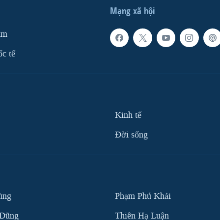
Mạng xã hội
am
ốc tế
Kinh tế
Ðời sống
ùng
Phạm Phú Khải
 Dũng
Thiên Hạ Luận