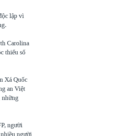
độc lập vì
ng.
th Carolina
c thiểu số
Ân Xá Quốc
ng an Việt
g những
FP, người
 nhiều người