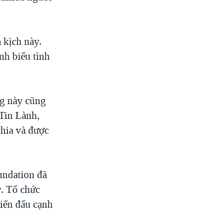
 kịch này.
h biểu tình
ng này cũng
Tin Lành,
hia và được
undation đã
y. Tổ chức
iến đấu cạnh