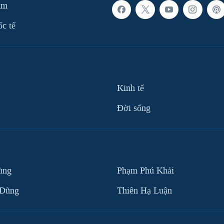
am
ốc tế
Kinh tế
Ðời sống
ùng
Phạm Phú Khải
 Dũng
Thiên Hạ Luận