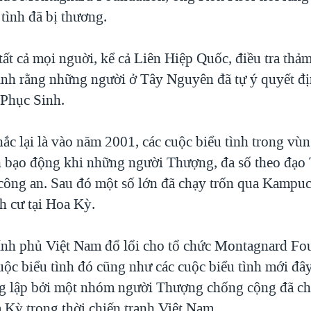
tình đã bị thương.
ất cả mọi nguời, kể cả Liên Hiệp Quốc, điều tra thảm
h rằng những người ở Tây Nguyên đã tự ý quyết địn
 Phục Sinh.
ắc lại là vào năm 2001, các cuộc biểu tình trong vù
h bạo động khi những người Thượng, đa số theo đạo 
công an. Sau đó một số lớn đã chạy trốn qua Kampuc
nh cư tại Hoa Kỳ.
ính phủ Việt Nam đổ lổi cho tổ chức Montagnard Fo
uộc biểu tình đó cũng như các cuộc biểu tình mới đâ
g lập bởi một nhóm người Thượng chống cộng đã ch
 Kỳ trong thời chiến tranh Việt Nam.