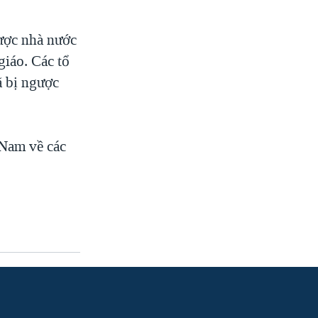
được nhà nước
giáo. Các tổ
ã bị ngược
 Nam về các