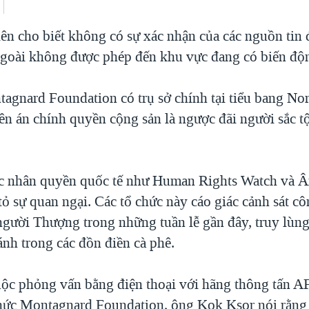
ên cho biết không có sự xác nhận của các nguồn tin 
goài không được phép đến khu vực đang có biến độ
agnard Foundation có trụ sở chính tại tiểu bang Nor
ên án chính quyền cộng sản là ngược đãi người sắc tộ
ức nhân quyền quốc tế như Human Rights Watch và 
ỏ sự quan ngại. Các tổ chức này cáo giác cảnh sát cô
gười Thượng trong những tuần lễ gần đây, truy lùn
ánh trong các đồn điền cà phê.
ộc phỏng vấn bằng điện thoại với hãng thông tấn A
hức Montagnard Foundation, ông Kok Ksor nói rằng