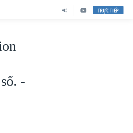
TRỰC TIẾP
ion
số. -