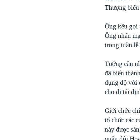
Thượng biểu 
VIỆT NAM
NGƯ DÂN VIỆT VÀ LÀN SÓNG
TRỘM HẢI SÂM
Ông kêu gọi t
Ông nhấn mạn
BÊN KIA QUỐC LỘ: TIẾNG VỌNG
TỪ NÔNG THÔN MỸ
trong tuần lễ
QUAN HỆ VIỆT MỸ
Tưởng cần nh
đã biến thàn
đụng độ với 
cho đi tái đị
Giới chức ch
tổ chức các c
này được sán
quân đội Hoa