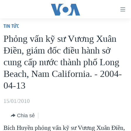
Đường
dẫn
TIN TỨC
truy
TRANG CHỦ
Phỏng vấn kỹ sư Vương Xuân
cập
VIỆT NAM
Ðiền, giám đốc điều hành sở
Tới
HOA KỲ
nội
cung cấp nước thành phố Long
BIỂN ĐÔNG
dung
Beach, Nam California. - 2004-
THẾ GIỚI
chính
04-13
BLOG
Tới
điều
DIỄN ĐÀN
15/01/2010
hướng
MỤC
chính
CHUYÊN ĐỀ
Chia sẻ
TỰ DO BÁO CHÍ
Đi
HỌC TIẾNG ANH
Bích Huyền phỏng vấn kỹ sư Vương Xuân Ðiền,
VẠCH TRẦN TIN GIẢ
CHIẾN TRANH THƯƠNG MẠI CỦA MỸ: QUÁ KHỨ VÀ HIỆN
tới