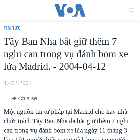
Đường
dẫn
TIN TỨC
truy
TRANG CHỦ
Tây Ban Nha bắt giữ thêm 7
cập
VIỆT NAM
nghi can trong vụ đánh bom xe
Tới
HOA KỲ
nội
lửa Madrid. - 2004-04-12
BIỂN ĐÔNG
dung
THẾ GIỚI
chính
12/04/2004
BLOG
Tới
Chia sẻ
điều
DIỄN ĐÀN
hướng
Một nguồn tin tư pháp tại Madrid cho hay nhà
MỤC
chính
chức trách Tây Ban Nha đã bắt giữ thêm 7 nghi
CHUYÊN ĐỀ
TỰ DO BÁO CHÍ
Đi
can trong vụ đánh bom xe lửa ngày 11 tháng 3
HỌC TIẾNG ANH
VẠCH TRẦN TIN GIẢ
CHIẾN TRANH THƯƠNG MẠI CỦA MỸ: QUÁ KHỨ VÀ HIỆN
tới
làm 191 nguời thiệt mạng và hàng trăm người