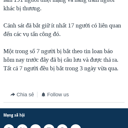
TẠI
VIDEO
"Tìm"
NGƯỜI VIỆT HẢI NGOẠI
khác bị thương.
HÀNH TRÌNH BẦU CỬ 2024
NGHE
ĐỜI SỐNG
MỘT NĂM CHIẾN TRANH TẠI DẢI GAZA
Cảnh sát đã bắt giữ ít nhất 17 người có liên quan
KINH TẾ
MẠNG XÃ HỘI
đến các vụ tấn công đó.
GIẢI MÃ VÀNH ĐAI & CON ĐƯỜNG
KHOA HỌC
NGÀY TỊ NẠN THẾ GIỚI
SỨC KHOẺ
Một trong số 7 người bị bắt theo tin loan báo
TRỊNH VĨNH BÌNH - NGƯỜI HẠ 'BÊN THẮNG CUỘC'
Ngôn ngữ khác
VĂN HOÁ
hôm nay trước đây đã bị câu lưu và được thả ra.
GROUND ZERO – XƯA VÀ NAY
Tất cả 7 người đều bị bắt trong 3 ngày vừa qua.
THỂ THAO
CHI PHÍ CHIẾN TRANH AFGHANISTAN
GIÁO DỤC
CÁC GIÁ TRỊ CỘNG HÒA Ở VIỆT NAM
Chia sẻ
Follow us
THƯỢNG ĐỈNH TRUMP-KIM TẠI VIỆT NAM
TRỊNH VĨNH BÌNH VS. CHÍNH PHỦ VIỆT NAM
Mạng xã hội
NGƯ DÂN VIỆT VÀ LÀN SÓNG TRỘM HẢI SÂM
BÊN KIA QUỐC LỘ: TIẾNG VỌNG TỪ NÔNG THÔN MỸ