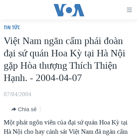
Đường
dẫn
TIN TỨC
truy
TRANG CHỦ
Việt Nam ngăn cấm phái đoàn
cập
VIỆT NAM
đại sứ quán Hoa Kỳ tại Hà Nội
Tới
HOA KỲ
nội
gặp Hòa thượng Thích Thiện
BIỂN ĐÔNG
dung
Hạnh. - 2004-04-07
THẾ GIỚI
chính
BLOG
Tới
07/04/2004
điều
DIỄN ĐÀN
hướng
Chia sẻ
MỤC
chính
Một phát ngôn viên của đại sứ quán Hoa Kỳ tại
CHUYÊN ĐỀ
TỰ DO BÁO CHÍ
Đi
Hà Nội cho hay cảnh sát Việt Nam đã ngăn cấm
HỌC TIẾNG ANH
VẠCH TRẦN TIN GIẢ
CHIẾN TRANH THƯƠNG MẠI CỦA MỸ: QUÁ KHỨ VÀ HIỆN
tới