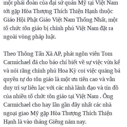
một phái đoàn của đại sứ quán Mỹ tại Việt Nam
TẠI
VIDEO
"Tìm"
NGƯỜI VIỆT HẢI NGOẠI
tới gặp Hòa Thượng Thích Thiện Hạnh thuộc
HÀNH TRÌNH BẦU CỬ 2024
NGHE
ĐỜI SỐNG
Giáo Hội Phật Giáo Việt Nam Thống Nhất, một
MỘT NĂM CHIẾN TRANH TẠI DẢI GAZA
tổ chức tôn giáo bị chính phủ Việt Nam đặt ra
KINH TẾ
MẠNG XÃ HỘI
GIẢI MÃ VÀNH ĐAI & CON ĐƯỜNG
ngoài vòng pháp luật.
KHOA HỌC
NGÀY TỊ NẠN THẾ GIỚI
SỨC KHOẺ
Theo Thông Tấn Xã AP, phát ngôn viên Tom
TRỊNH VĨNH BÌNH - NGƯỜI HẠ 'BÊN THẮNG CUỘC'
Ngôn ngữ khác
VĂN HOÁ
Carmichael đã cho báo chí biết về sự việc vừa kể
GROUND ZERO – XƯA VÀ NAY
THỂ THAO
và nói rằng chính phủ Hoa Kỳ coi việc quảng bá
CHI PHÍ CHIẾN TRANH AFGHANISTAN
quyền tự do tôn giáo là một ưu tiên cao và vẫn
GIÁO DỤC
CÁC GIÁ TRỊ CỘNG HÒA Ở VIỆT NAM
duy trì sự liên lạc với các nhà lãnh đạo và tín đồ
THƯỢNG ĐỈNH TRUMP-KIM TẠI VIỆT NAM
của nhiều tổ chức tôn giáo tại Việt Nam . Ông
Carmichael cho hay lần gần đây nhất các nhà
TRỊNH VĨNH BÌNH VS. CHÍNH PHỦ VIỆT NAM
ngoại giao Mỹ gặp Hòa Thượng Thích Thiện
NGƯ DÂN VIỆT VÀ LÀN SÓNG TRỘM HẢI SÂM
Hạnh là vào tháng Giêng năm nay.
BÊN KIA QUỐC LỘ: TIẾNG VỌNG TỪ NÔNG THÔN MỸ