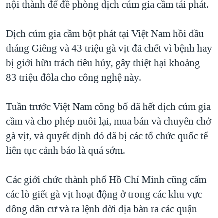
nội thành để đề phòng dịch cúm gia cầm tái phát.
TẠI
VIDEO
"Tìm"
NGƯỜI VIỆT HẢI NGOẠI
HÀNH TRÌNH BẦU CỬ 2024
NGHE
ĐỜI SỐNG
Dịch cúm gia cầm bột phát tại Việt Nam hồi đầu
MỘT NĂM CHIẾN TRANH TẠI DẢI GAZA
tháng Giêng và 43 triệu gà vịt đã chết vì bệnh hay
KINH TẾ
MẠNG XÃ HỘI
GIẢI MÃ VÀNH ĐAI & CON ĐƯỜNG
bị giới hữu trách tiêu hủy, gây thiệt hại khoảng
KHOA HỌC
NGÀY TỊ NẠN THẾ GIỚI
83 triệu đôla cho công nghệ này.
SỨC KHOẺ
TRỊNH VĨNH BÌNH - NGƯỜI HẠ 'BÊN THẮNG CUỘC'
Ngôn ngữ khác
VĂN HOÁ
Tuần trước Việt Nam công bố đã hết dịch cúm gia
GROUND ZERO – XƯA VÀ NAY
THỂ THAO
cầm và cho phép nuôi lại, mua bán và chuyên chở
CHI PHÍ CHIẾN TRANH AFGHANISTAN
gà vịt, và quyết định đó đã bị các tổ chức quốc tế
GIÁO DỤC
CÁC GIÁ TRỊ CỘNG HÒA Ở VIỆT NAM
liên tục cảnh báo là quá sớm.
THƯỢNG ĐỈNH TRUMP-KIM TẠI VIỆT NAM
Các giới chức thành phố Hồ Chí Minh cũng cấm
TRỊNH VĨNH BÌNH VS. CHÍNH PHỦ VIỆT NAM
các lò giết gà vịt hoạt động ở trong các khu vực
NGƯ DÂN VIỆT VÀ LÀN SÓNG TRỘM HẢI SÂM
đông dân cư và ra lệnh dời địa bàn ra các quận
BÊN KIA QUỐC LỘ: TIẾNG VỌNG TỪ NÔNG THÔN MỸ