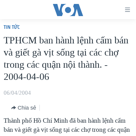
Đường
dẫn
TIN TỨC
truy
TRANG CHỦ
TPHCM ban hành lệnh cấm bán
cập
VIỆT NAM
và giết gà vịt sống tại các chợ
Tới
HOA KỲ
nội
trong các quận nội thành. -
BIỂN ĐÔNG
dung
2004-04-06
THẾ GIỚI
chính
BLOG
Tới
06/04/2004
điều
DIỄN ĐÀN
hướng
Chia sẻ
MỤC
chính
Thành phố Hồ Chí Minh đã ban hành lệnh cấm
CHUYÊN ĐỀ
TỰ DO BÁO CHÍ
Đi
bán và giết gà vịt sống tại các chợ trong các quận
HỌC TIẾNG ANH
VẠCH TRẦN TIN GIẢ
CHIẾN TRANH THƯƠNG MẠI CỦA MỸ: QUÁ KHỨ VÀ HIỆN
tới