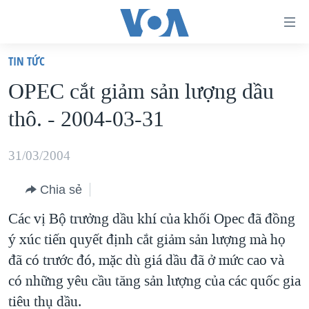
Đường
dẫn
TIN TỨC
truy
TRANG CHỦ
OPEC cắt giảm sản lượng dầu
cập
VIỆT NAM
thô. - 2004-03-31
Tới
HOA KỲ
nội
BIỂN ĐÔNG
31/03/2004
dung
THẾ GIỚI
chính
Chia sẻ
BLOG
Tới
Các vị Bộ trưởng dầu khí của khối Opec đã đồng
điều
DIỄN ĐÀN
ý xúc tiến quyết định cắt giảm sản lượng mà họ
hướng
MỤC
đã có trước đó, mặc dù giá dầu đã ở mức cao và
chính
CHUYÊN ĐỀ
TỰ DO BÁO CHÍ
có những yêu cầu tăng sản lượng của các quốc gia
Đi
HỌC TIẾNG ANH
tiêu thụ dầu.
VẠCH TRẦN TIN GIẢ
CHIẾN TRANH THƯƠNG MẠI CỦA MỸ: QUÁ KHỨ VÀ HIỆN
tới