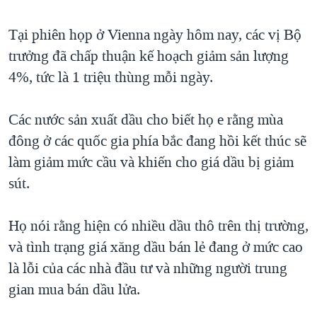
TẠI
VIDEO
"Tìm"
NGƯỜI VIỆT HẢI NGOẠI
HÀNH TRÌNH BẦU CỬ 2024
Tại phiên họp ở Vienna ngày hôm nay, các vị Bộ
NGHE
ĐỜI SỐNG
trưởng đã chấp thuận kế hoạch giảm sản lượng
MỘT NĂM CHIẾN TRANH TẠI DẢI GAZA
KINH TẾ
4%, tức là 1 triệu thùng mỗi ngày.
MẠNG XÃ HỘI
GIẢI MÃ VÀNH ĐAI & CON ĐƯỜNG
KHOA HỌC
NGÀY TỊ NẠN THẾ GIỚI
Các nước sản xuất dầu cho biết họ e rằng mùa
SỨC KHOẺ
TRỊNH VĨNH BÌNH - NGƯỜI HẠ 'BÊN THẮNG CUỘC'
đông ở các quốc gia phía bắc đang hồi kết thúc sẽ
Ngôn ngữ khác
VĂN HOÁ
GROUND ZERO – XƯA VÀ NAY
làm giảm mức cầu và khiến cho giá dầu bị giảm
THỂ THAO
sút.
CHI PHÍ CHIẾN TRANH AFGHANISTAN
GIÁO DỤC
CÁC GIÁ TRỊ CỘNG HÒA Ở VIỆT NAM
Họ nói rằng hiện có nhiều dầu thô trên thị trường,
THƯỢNG ĐỈNH TRUMP-KIM TẠI VIỆT NAM
và tình trạng giá xăng dầu bán lẻ đang ở mức cao
TRỊNH VĨNH BÌNH VS. CHÍNH PHỦ VIỆT NAM
là lỗi của các nhà đầu tư và những người trung
NGƯ DÂN VIỆT VÀ LÀN SÓNG TRỘM HẢI SÂM
gian mua bán dầu lửa.
BÊN KIA QUỐC LỘ: TIẾNG VỌNG TỪ NÔNG THÔN MỸ