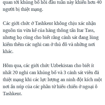
quan tới khủng bố hồi đầu tuần này khiến hơn 40
TẠI
VIDEO
"Tìm"
NGƯỜI VIỆT HẢI NGOẠI
người bị thiệt mạng.
HÀNH TRÌNH BẦU CỬ 2024
NGHE
ĐỜI SỐNG
MỘT NĂM CHIẾN TRANH TẠI DẢI GAZA
Các giới chức ở Tashkent không chịu xác nhận
KINH TẾ
MẠNG XÃ HỘI
GIẢI MÃ VÀNH ĐAI & CON ĐƯỜNG
nguồn tin vừa kể của hãng thông tấn Itar Tass,
KHOA HỌC
NGÀY TỊ NẠN THẾ GIỚI
nhưng họ cũng cho biết rằng cảnh sát đang lùng
SỨC KHOẺ
kiếm thêm các nghi can ở thủ đô và những nơi
TRỊNH VĨNH BÌNH - NGƯỜI HẠ 'BÊN THẮNG CUỘC'
Ngôn ngữ khác
VĂN HOÁ
khác.
GROUND ZERO – XƯA VÀ NAY
THỂ THAO
CHI PHÍ CHIẾN TRANH AFGHANISTAN
Hôm qua, các giới chức Uzbekistan cho biết ít
GIÁO DỤC
CÁC GIÁ TRỊ CỘNG HÒA Ở VIỆT NAM
nhất 20 nghi can khủng bố và 3 cảnh sát viên đã
THƯỢNG ĐỈNH TRUMP-KIM TẠI VIỆT NAM
thiệt mạng khi các lực lượng an ninh đột kích một
nơi ẩn núp của các phần tử hiếu chiến ở ngoại ô
TRỊNH VĨNH BÌNH VS. CHÍNH PHỦ VIỆT NAM
Tashkent.
NGƯ DÂN VIỆT VÀ LÀN SÓNG TRỘM HẢI SÂM
BÊN KIA QUỐC LỘ: TIẾNG VỌNG TỪ NÔNG THÔN MỸ