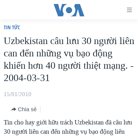
Đường
dẫn
TIN TỨC
truy
TRANG CHỦ
Uzbekistan câu lưu 30 người liên
cập
VIỆT NAM
can đến những vụ bạo động
Tới
HOA KỲ
nội
khiến hơn 40 người thiệt mạng. -
BIỂN ĐÔNG
dung
2004-03-31
THẾ GIỚI
chính
BLOG
Tới
15/01/2010
điều
DIỄN ĐÀN
hướng
Chia sẻ
MỤC
chính
Tin cho hay giới hữu trách Uzbekistan đã câu lưu
CHUYÊN ĐỀ
TỰ DO BÁO CHÍ
Đi
30 người liên can đến những vụ bạo động liên
HỌC TIẾNG ANH
VẠCH TRẦN TIN GIẢ
CHIẾN TRANH THƯƠNG MẠI CỦA MỸ: QUÁ KHỨ VÀ HIỆN
tới