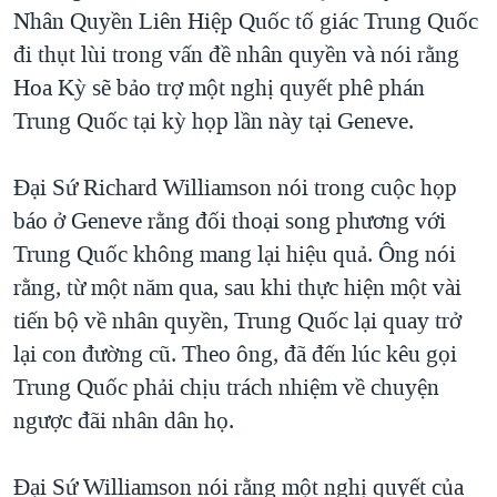
TẠI
Nhân Quyền Liên Hiệp Quốc tố giác Trung Quốc
VIDEO
"Tìm"
NGƯỜI VIỆT HẢI NGOẠI
HÀNH TRÌNH BẦU CỬ 2024
đi thụt lùi trong vấn đề nhân quyền và nói rằng
NGHE
ĐỜI SỐNG
Hoa Kỳ sẽ bảo trợ một nghị quyết phê phán
MỘT NĂM CHIẾN TRANH TẠI DẢI GAZA
KINH TẾ
Trung Quốc tại kỳ họp lần này tại Geneve.
MẠNG XÃ HỘI
GIẢI MÃ VÀNH ĐAI & CON ĐƯỜNG
KHOA HỌC
NGÀY TỊ NẠN THẾ GIỚI
Đại Sứ Richard Williamson nói trong cuộc họp
SỨC KHOẺ
TRỊNH VĨNH BÌNH - NGƯỜI HẠ 'BÊN THẮNG CUỘC'
báo ở Geneve rằng đối thoại song phương với
Ngôn ngữ khác
VĂN HOÁ
GROUND ZERO – XƯA VÀ NAY
Trung Quốc không mang lại hiệu quả. Ông nói
THỂ THAO
rằng, từ một năm qua, sau khi thực hiện một vài
CHI PHÍ CHIẾN TRANH AFGHANISTAN
GIÁO DỤC
tiến bộ về nhân quyền, Trung Quốc lại quay trở
CÁC GIÁ TRỊ CỘNG HÒA Ở VIỆT NAM
lại con đường cũ. Theo ông, đã đến lúc kêu gọi
THƯỢNG ĐỈNH TRUMP-KIM TẠI VIỆT NAM
Trung Quốc phải chịu trách nhiệm về chuyện
TRỊNH VĨNH BÌNH VS. CHÍNH PHỦ VIỆT NAM
ngược đãi nhân dân họ.
NGƯ DÂN VIỆT VÀ LÀN SÓNG TRỘM HẢI SÂM
Đại Sứ Williamson nói rằng một nghị quyết của
BÊN KIA QUỐC LỘ: TIẾNG VỌNG TỪ NÔNG THÔN MỸ