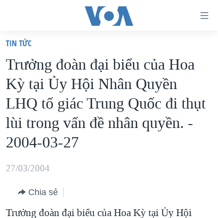
Đường
dẫn
TIN TỨC
truy
TRANG CHỦ
Trưởng đoàn đại biểu của Hoa
cập
VIỆT NAM
Kỳ tại Ủy Hội Nhân Quyền
Tới
HOA KỲ
nội
LHQ tố giác Trung Quốc đi thụt
BIỂN ĐÔNG
dung
lùi trong vấn đề nhân quyền. -
THẾ GIỚI
chính
2004-03-27
BLOG
Tới
điều
DIỄN ĐÀN
27/03/2004
hướng
MỤC
chính
CHUYÊN ĐỀ
Chia sẻ
TỰ DO BÁO CHÍ
Đi
HỌC TIẾNG ANH
Trưởng đoàn đại biểu của Hoa Kỳ tại Ủy Hội
VẠCH TRẦN TIN GIẢ
CHIẾN TRANH THƯƠNG MẠI CỦA MỸ: QUÁ KHỨ VÀ HIỆN
tới