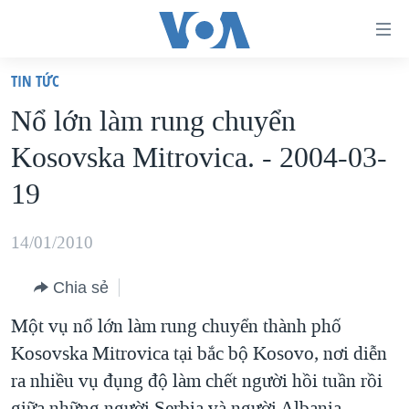
Đường
dẫn
TIN TỨC
truy
TRANG CHỦ
Nổ lớn làm rung chuyển
cập
VIỆT NAM
Kosovska Mitrovica. - 2004-03-
Tới
HOA KỲ
nội
19
BIỂN ĐÔNG
dung
THẾ GIỚI
chính
14/01/2010
BLOG
Tới
Chia sẻ
điều
DIỄN ĐÀN
hướng
Một vụ nổ lớn làm rung chuyển thành phố
MỤC
chính
Kosovska Mitrovica tại bắc bộ Kosovo, nơi diễn
CHUYÊN ĐỀ
TỰ DO BÁO CHÍ
Đi
ra nhiều vụ đụng độ làm chết người hồi tuần rồi
HỌC TIẾNG ANH
VẠCH TRẦN TIN GIẢ
CHIẾN TRANH THƯƠNG MẠI CỦA MỸ: QUÁ KHỨ VÀ HIỆN
tới
giữa những người Serbia và người Albania.