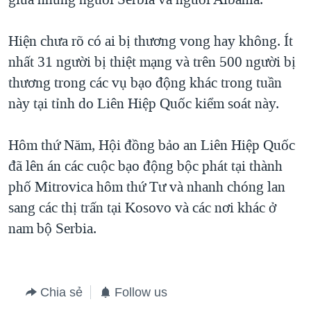
TẠI
VIDEO
"Tìm"
NGƯỜI VIỆT HẢI NGOẠI
HÀNH TRÌNH BẦU CỬ 2024
NGHE
Hiện chưa rõ có ai bị thương vong hay không. Ít
ĐỜI SỐNG
MỘT NĂM CHIẾN TRANH TẠI DẢI GAZA
nhất 31 người bị thiệt mạng và trên 500 người bị
KINH TẾ
MẠNG XÃ HỘI
thương trong các vụ bạo động khác trong tuần
GIẢI MÃ VÀNH ĐAI & CON ĐƯỜNG
KHOA HỌC
này tại tỉnh do Liên Hiệp Quốc kiểm soát này.
NGÀY TỊ NẠN THẾ GIỚI
SỨC KHOẺ
TRỊNH VĨNH BÌNH - NGƯỜI HẠ 'BÊN THẮNG CUỘC'
Ngôn ngữ khác
VĂN HOÁ
Hôm thứ Năm, Hội đồng bảo an Liên Hiệp Quốc
GROUND ZERO – XƯA VÀ NAY
đã lên án các cuộc bạo động bộc phát tại thành
THỂ THAO
CHI PHÍ CHIẾN TRANH AFGHANISTAN
phố Mitrovica hôm thứ Tư và nhanh chóng lan
GIÁO DỤC
sang các thị trấn tại Kosovo và các nơi khác ở
CÁC GIÁ TRỊ CỘNG HÒA Ở VIỆT NAM
nam bộ Serbia.
THƯỢNG ĐỈNH TRUMP-KIM TẠI VIỆT NAM
TRỊNH VĨNH BÌNH VS. CHÍNH PHỦ VIỆT NAM
NGƯ DÂN VIỆT VÀ LÀN SÓNG TRỘM HẢI SÂM
Chia sẻ
Follow us
BÊN KIA QUỐC LỘ: TIẾNG VỌNG TỪ NÔNG THÔN MỸ