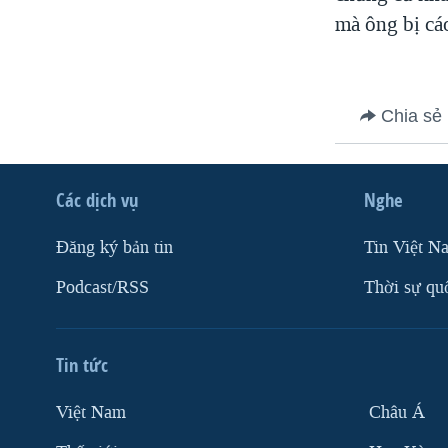
mà ông bị cá
VIỆT NAM
NGƯ DÂN VIỆT VÀ LÀN SÓNG
TRỘM HẢI SÂM
BÊN KIA QUỐC LỘ: TIẾNG VỌNG
Chia sẻ
TỪ NÔNG THÔN MỸ
QUAN HỆ VIỆT MỸ
Các dịch vụ
Nghe
Ðăng ký bản tin
Tin Việt N
Podcast/RSS
Thời sự qu
Tin tức
Việt Nam
Châu Á