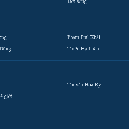
Ðời sống
ùng
Phạm Phú Khải
 Dũng
Thiên Hạ Luận
Tin vắn Hoa Kỳ
ế giới