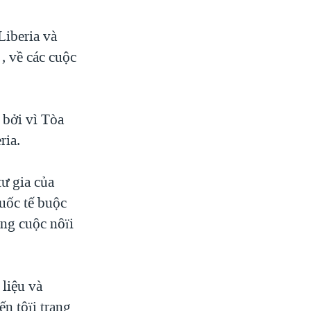
Liberia và
, về các cuộc
 bởi vì Tòa
ria.
tư gia của
quốc tế buộc
ong cuộc nôïi
 liệu và
ến tôïi trạng