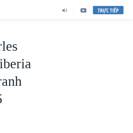
TRỰC TIẾP
les
iberia
tranh
6