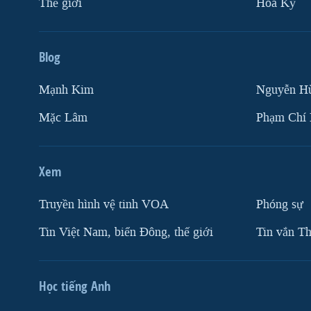
Thế giới
Hoa Kỳ
Blog
Mạnh Kim
Nguyễn H
Mặc Lâm
Phạm Chí
Xem
Truyền hình vệ tinh VOA
Phóng sự
Tin Việt Nam, biển Đông, thế giới
Tin vắn Th
Học tiếng Anh