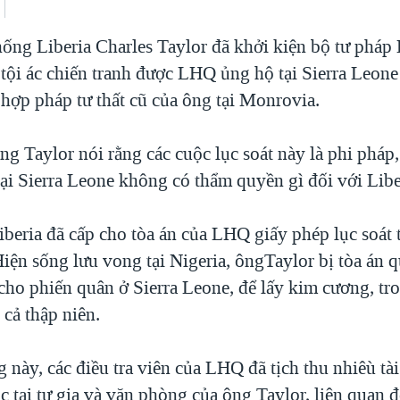
ng Liberia Charles Taylor đã khởi kiện bộ tư pháp 
 tội ác chiến tranh được LHQ ủng hộ tại Sierra Leone 
 hợp pháp tư thất cũ của ông tại Monrovia.
ng Taylor nói rằng các cuộc lục soát này là phi pháp,
ại Sierra Leone không có thẩm quyền gì đối với Libe
beria đã cấp cho tòa án của LHQ giấy phép lục soát 
iện sống lưu vong tại Nigeria, ôngTaylor bị tòa án 
cho phiến quân ở Sierra Leone, để lấy kim cương, tr
 cả thập niên.
 này, các điều tra viên của LHQ đã tịch thu nhiêù tài
 tại tư gia và văn phòng của ông Taylor, liên quan đ