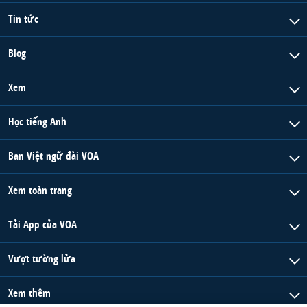
Tin tức
Blog
Xem
Học tiếng Anh
Ban Việt ngữ đài VOA
Xem toàn trang
Tải App của VOA
Vượt tường lửa
Xem thêm