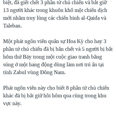
biệt, đã giết chết 3 phần tử chủ chiến và bắt giữ
TẠI
VIDEO
"Tìm"
NGƯỜI VIỆT HẢI NGOẠI
13 người khác trong khuôn khổ một chiến dịch
HÀNH TRÌNH BẦU CỬ 2024
NGHE
ĐỜI SỐNG
mới nhằm truy lùng các chiến binh al-Qaida và
MỘT NĂM CHIẾN TRANH TẠI DẢI GAZA
Taleban.
KINH TẾ
MẠNG XÃ HỘI
GIẢI MÃ VÀNH ĐAI & CON ĐƯỜNG
KHOA HỌC
NGÀY TỊ NẠN THẾ GIỚI
Một phát ngôn viên quân sự Hoa Kỳ cho hay 3
SỨC KHOẺ
phần tử chủ chiến đã bị bắn chết và 5 người bị bắt
TRỊNH VĨNH BÌNH - NGƯỜI HẠ 'BÊN THẮNG CUỘC'
Ngôn ngữ khác
VĂN HOÁ
hôm thứ Bảy trong một cuộc giao tranh bằng
GROUND ZERO – XƯA VÀ NAY
THỂ THAO
súng ở một hang động dùng làm nơi trú ẩn tại
CHI PHÍ CHIẾN TRANH AFGHANISTAN
tỉnh Zabul vùng Ðông Nam.
GIÁO DỤC
CÁC GIÁ TRỊ CỘNG HÒA Ở VIỆT NAM
THƯỢNG ĐỈNH TRUMP-KIM TẠI VIỆT NAM
Phát ngôn viên này cho biết 8 phần tử chủ chiến
khác đã bị bắt giữ hồi hôm qua cũng trong khu
TRỊNH VĨNH BÌNH VS. CHÍNH PHỦ VIỆT NAM
vực này.
NGƯ DÂN VIỆT VÀ LÀN SÓNG TRỘM HẢI SÂM
BÊN KIA QUỐC LỘ: TIẾNG VỌNG TỪ NÔNG THÔN MỸ