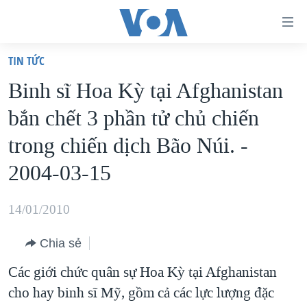
Đường
dẫn
TIN TỨC
truy
TRANG CHỦ
Binh sĩ Hoa Kỳ tại Afghanistan
cập
VIỆT NAM
bắn chết 3 phần tử chủ chiến
Tới
HOA KỲ
nội
trong chiến dịch Bão Núi. -
BIỂN ĐÔNG
dung
2004-03-15
THẾ GIỚI
chính
BLOG
Tới
14/01/2010
điều
DIỄN ĐÀN
hướng
Chia sẻ
MỤC
chính
Các giới chức quân sự Hoa Kỳ tại Afghanistan
CHUYÊN ĐỀ
TỰ DO BÁO CHÍ
Đi
cho hay binh sĩ Mỹ, gồm cả các lực lượng đặc
HỌC TIẾNG ANH
VẠCH TRẦN TIN GIẢ
CHIẾN TRANH THƯƠNG MẠI CỦA MỸ: QUÁ KHỨ VÀ HIỆN
tới