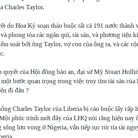
a Charles Taylor.
ết do Hoa Kỳ soạn thảo buộc tất cả 191 nước thành
 và phong tỏa các ngân quĩ, tài sản, và phương tiện k
ểm soát bởi ông Taylor, vợ con của ông ta, và các cộ
c.
u quyết của Hội đồng bảo an, đại sứ Mỹ Stuart Holli
 một bước quan trọng trong việc truy tìm tài sản của 
ển đi đâu ?
ng Charles Taylor của Liberia bị cáo buộc lấy cắp h
. Một phúc trình mới đây của LHQ nói rằng hiện nay 
sống lưu vong ở Nigeria, vẫn tiếp tục rút tỉa tài ng
beria.