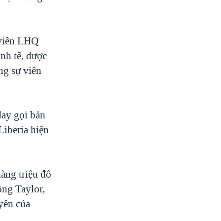
 viên LHQ
inh tế, được
ng sự viên
day gọi bản
Liberia hiện
àng triệu đô
ông Taylor,
uyên của