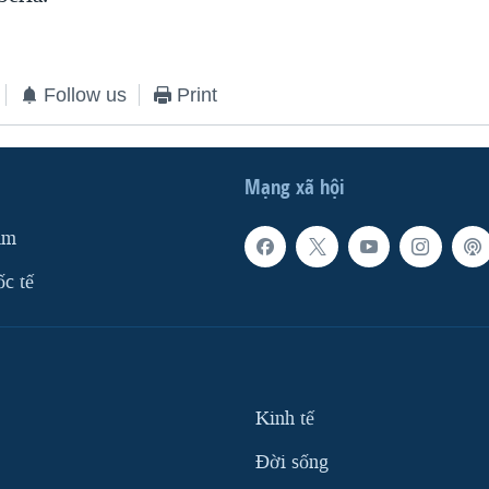
Follow us
Print
Mạng xã hội
am
ốc tế
Kinh tế
Ðời sống