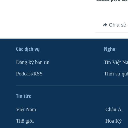
VIỆT NAM
NGƯ DÂN VIỆT VÀ LÀN SÓNG
TRỘM HẢI SÂM
Chia sẻ
BÊN KIA QUỐC LỘ: TIẾNG VỌNG
TỪ NÔNG THÔN MỸ
Các dịch vụ
Nghe
QUAN HỆ VIỆT MỸ
Ðăng ký bản tin
Tin Việt N
Podcast/RSS
Thời sự qu
Tin tức
Việt Nam
Châu Á
Thế giới
Hoa Kỳ