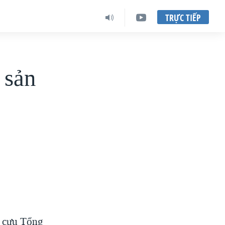
TRỰC TIẾP
 sản
a cựu Tổng