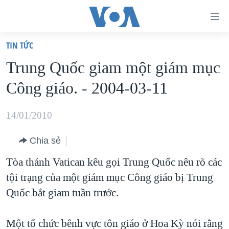
Đường
dẫn
TIN TỨC
truy
TRANG CHỦ
Trung Quốc giam một giám mục
cập
VIỆT NAM
Công giáo. - 2004-03-11
Tới
HOA KỲ
nội
BIỂN ĐÔNG
14/01/2010
dung
THẾ GIỚI
chính
Chia sẻ
BLOG
Tới
Tòa thánh Vatican kêu gọi Trung Quốc nêu rõ các
điều
DIỄN ĐÀN
tội trạng của một giám mục Công giáo bị Trung
hướng
MỤC
Quốc bắt giam tuần trước.
chính
CHUYÊN ĐỀ
TỰ DO BÁO CHÍ
Đi
HỌC TIẾNG ANH
Một tổ chức bênh vực tôn giáo ở Hoa Kỳ nói rằng
VẠCH TRẦN TIN GIẢ
CHIẾN TRANH THƯƠNG MẠI CỦA MỸ: QUÁ KHỨ VÀ HIỆN
tới