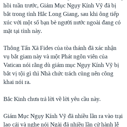
TẠI
hồi tuần trước, Giám Mục Ngụy Kính Vỹ đã bị
VIDEO
"Tìm"
NGƯỜI VIỆT HẢI NGOẠI
HÀNH TRÌNH BẦU CỬ 2024
bắt trong tỉnh Hắc Long Giang, sau khi ông tiếp
NGHE
ĐỜI SỐNG
xúc với một số bạn bè người nước ngoài đang có
MỘT NĂM CHIẾN TRANH TẠI DẢI GAZA
KINH TẾ
mặt tại tỉnh này.
MẠNG XÃ HỘI
GIẢI MÃ VÀNH ĐAI & CON ĐƯỜNG
KHOA HỌC
NGÀY TỊ NẠN THẾ GIỚI
Thông Tấn Xã Fides của tòa thánh đã xác nhận
SỨC KHOẺ
TRỊNH VĨNH BÌNH - NGƯỜI HẠ 'BÊN THẮNG CUỘC'
vụ bắt giam này và một Phát ngôn viên của
Ngôn ngữ khác
VĂN HOÁ
GROUND ZERO – XƯA VÀ NAY
Vatican nói rằng dù giám mục Ngụy Kính Vỹ bị
THỂ THAO
bắt vị tội gì thì Nhà chức trách cũng nên công
CHI PHÍ CHIẾN TRANH AFGHANISTAN
GIÁO DỤC
khai nói ra.
CÁC GIÁ TRỊ CỘNG HÒA Ở VIỆT NAM
THƯỢNG ĐỈNH TRUMP-KIM TẠI VIỆT NAM
Bắc Kinh chưa trả lời về lời yêu cầu này.
TRỊNH VĨNH BÌNH VS. CHÍNH PHỦ VIỆT NAM
NGƯ DÂN VIỆT VÀ LÀN SÓNG TRỘM HẢI SÂM
Giám Mục Ngụy Kính Vỹ đã nhiều lần ra vào trại
lao cải và nghe nói Ngài đã nhiều lần cử hành lễ
BÊN KIA QUỐC LỘ: TIẾNG VỌNG TỪ NÔNG THÔN MỸ