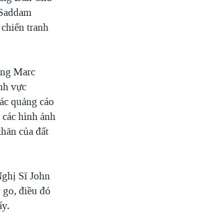
i Saddam
 chiến tranh
ông Marc
nh vực
các quảng cáo
 các hình ảnh
khăn của đất
Nghị Sĩ John
 go, điều đó
ấy.