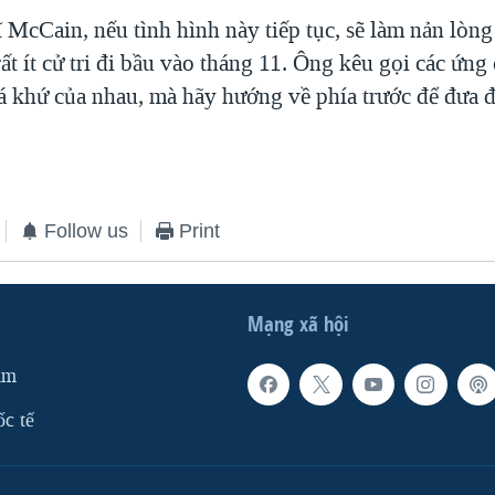
 McCain, nếu tình hình này tiếp tục, sẽ làm nản lòn
ất ít cử tri đi bầu vào tháng 11. Ông kêu gọi các ứng
á khứ của nhau, mà hãy hướng về phía trước để đưa đ
Follow us
Print
Mạng xã hội
am
ốc tế