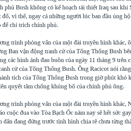
nh phủ Bush không có kế hoạch tái thiết Iraq sau kh
t đổ, vì thế, ngay cả những người lúc ban đầu ủng hộ
 để chỉ trích chính phủ.
ơng trình phỏng vấn của một đài truyền hình khác, 
ởng Ban vận động tranh cử của Tổng Thống Bush bê
ng các hình ảnh đau buồn của ngày 11 tháng 9 trên 
tranh cử của Tổng Thống Bush. Ông Racicot nói rằng
thành tích của Tổng Thống Bush trong giờ phút khó 
 lên quyết tâm chống khủng bố của chính phủ ông.
ơng trình phỏng vấn của một đài truyền hình khác, 
o cuộc đua vào Tòa Bạch Ốc năm nay sẽ hết sức gay
 dân đang đứng trước tình hình chia rẽ chưa từng th