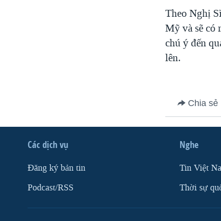
VIỆT NAM
Theo Nghị Sĩ
Mỹ và sẽ có r
NGƯ DÂN VIỆT VÀ LÀN SÓNG
TRỘM HẢI SÂM
chú ý đến qu
lên.
BÊN KIA QUỐC LỘ: TIẾNG VỌNG
TỪ NÔNG THÔN MỸ
QUAN HỆ VIỆT MỸ
Chia sẻ
Các dịch vụ
Nghe
Ðăng ký bản tin
Tin Việt N
Podcast/RSS
Thời sự qu