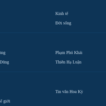
Kinh tế
Ðời sống
ùng
Phạm Phú Khải
 Dũng
Thiên Hạ Luận
Tin vắn Hoa Kỳ
ế giới