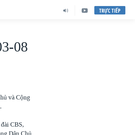
TRỰC TIẾP
03-08
Chủ và Cộng
.
 đài CBS,
đảng Dân Chủ