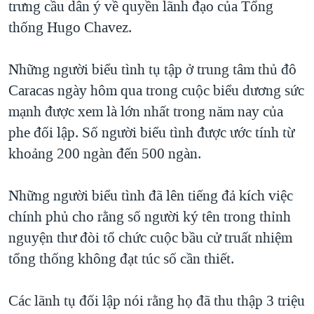
trưng cầu dân ý về quyền lãnh đạo của Tổng
TẠI
VIDEO
"Tìm"
NGƯỜI VIỆT HẢI NGOẠI
thống Hugo Chavez.
HÀNH TRÌNH BẦU CỬ 2024
NGHE
ĐỜI SỐNG
MỘT NĂM CHIẾN TRANH TẠI DẢI GAZA
Những người biểu tình tụ tập ở trung tâm thủ đô
KINH TẾ
MẠNG XÃ HỘI
GIẢI MÃ VÀNH ĐAI & CON ĐƯỜNG
Caracas ngày hôm qua trong cuộc biểu dương sức
KHOA HỌC
NGÀY TỊ NẠN THẾ GIỚI
mạnh được xem là lớn nhất trong năm nay của
SỨC KHOẺ
phe đối lập. Số người biểu tình được ước tính từ
TRỊNH VĨNH BÌNH - NGƯỜI HẠ 'BÊN THẮNG CUỘC'
Ngôn ngữ khác
VĂN HOÁ
khoảng 200 ngàn đến 500 ngàn.
GROUND ZERO – XƯA VÀ NAY
THỂ THAO
CHI PHÍ CHIẾN TRANH AFGHANISTAN
Những người biểu tình đã lên tiếng đả kích việc
GIÁO DỤC
CÁC GIÁ TRỊ CỘNG HÒA Ở VIỆT NAM
chính phủ cho rằng số người ký tên trong thỉnh
THƯỢNG ĐỈNH TRUMP-KIM TẠI VIỆT NAM
nguyện thư đòi tổ chức cuộc bầu cử truất nhiệm
tổng thống không đạt túc số cần thiết.
TRỊNH VĨNH BÌNH VS. CHÍNH PHỦ VIỆT NAM
NGƯ DÂN VIỆT VÀ LÀN SÓNG TRỘM HẢI SÂM
Các lãnh tụ đối lập nói rằng họ đã thu thập 3 triệu
BÊN KIA QUỐC LỘ: TIẾNG VỌNG TỪ NÔNG THÔN MỸ