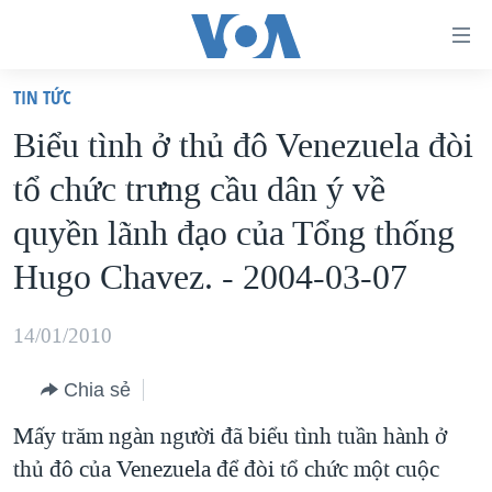
Đường
dẫn
TIN TỨC
truy
TRANG CHỦ
Biểu tình ở thủ đô Venezuela đòi
cập
VIỆT NAM
tổ chức trưng cầu dân ý về
Tới
HOA KỲ
nội
quyền lãnh đạo của Tổng thống
BIỂN ĐÔNG
dung
Hugo Chavez. - 2004-03-07
THẾ GIỚI
chính
BLOG
Tới
14/01/2010
điều
DIỄN ĐÀN
hướng
Chia sẻ
MỤC
chính
Mấy trăm ngàn người đã biểu tình tuần hành ở
CHUYÊN ĐỀ
TỰ DO BÁO CHÍ
Đi
thủ đô của Venezuela để đòi tổ chức một cuộc
HỌC TIẾNG ANH
VẠCH TRẦN TIN GIẢ
CHIẾN TRANH THƯƠNG MẠI CỦA MỸ: QUÁ KHỨ VÀ HIỆN
tới