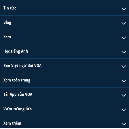
Tin tức
Blog
Xem
Học tiếng Anh
Ban Việt ngữ đài VOA
Xem toàn trang
Tải App của VOA
Vượt tường lửa
Xem thêm