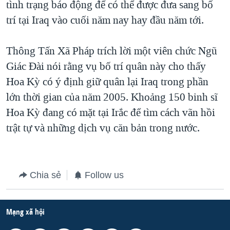
tình trạng báo động để có thể được đưa sang bố
TẠI
VIDEO
"Tìm"
NGƯỜI VIỆT HẢI NGOẠI
trí tại Iraq vào cuối năm nay hay đầu năm tới.
HÀNH TRÌNH BẦU CỬ 2024
NGHE
ĐỜI SỐNG
MỘT NĂM CHIẾN TRANH TẠI DẢI GAZA
Thông Tấn Xã Pháp trích lời một viên chức Ngũ
KINH TẾ
MẠNG XÃ HỘI
GIẢI MÃ VÀNH ĐAI & CON ĐƯỜNG
Giác Đài nói rằng vụ bố trí quân này cho thấy
KHOA HỌC
NGÀY TỊ NẠN THẾ GIỚI
Hoa Kỳ có ý định giữ quân lại Iraq trong phần
SỨC KHOẺ
lớn thời gian của năm 2005. Khoảng 150 binh sĩ
TRỊNH VĨNH BÌNH - NGƯỜI HẠ 'BÊN THẮNG CUỘC'
Ngôn ngữ khác
VĂN HOÁ
Hoa Kỳ đang có mặt tại Irắc để tìm cách vãn hồi
GROUND ZERO – XƯA VÀ NAY
THỂ THAO
trật tự và những dịch vụ căn bản trong nước.
CHI PHÍ CHIẾN TRANH AFGHANISTAN
GIÁO DỤC
CÁC GIÁ TRỊ CỘNG HÒA Ở VIỆT NAM
THƯỢNG ĐỈNH TRUMP-KIM TẠI VIỆT NAM
Chia sẻ
Follow us
TRỊNH VĨNH BÌNH VS. CHÍNH PHỦ VIỆT NAM
NGƯ DÂN VIỆT VÀ LÀN SÓNG TRỘM HẢI SÂM
Mạng xã hội
BÊN KIA QUỐC LỘ: TIẾNG VỌNG TỪ NÔNG THÔN MỸ