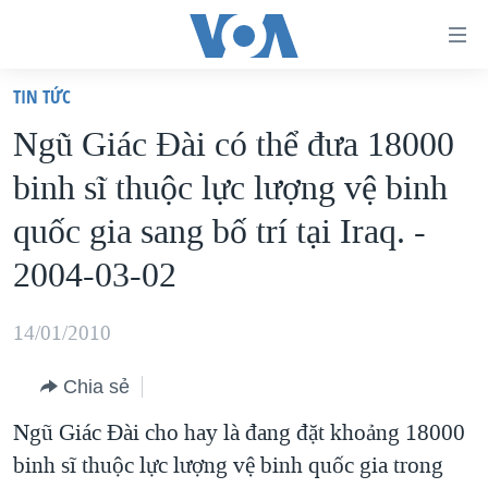
Đường
dẫn
TIN TỨC
truy
TRANG CHỦ
Ngũ Giác Đài có thể đưa 18000
cập
VIỆT NAM
binh sĩ thuộc lực lượng vệ binh
Tới
HOA KỲ
nội
quốc gia sang bố trí tại Iraq. -
BIỂN ĐÔNG
dung
2004-03-02
THẾ GIỚI
chính
BLOG
Tới
14/01/2010
điều
DIỄN ĐÀN
hướng
Chia sẻ
MỤC
chính
Ngũ Giác Đài cho hay là đang đặt khoảng 18000
CHUYÊN ĐỀ
TỰ DO BÁO CHÍ
Đi
binh sĩ thuộc lực lượng vệ binh quốc gia trong
HỌC TIẾNG ANH
VẠCH TRẦN TIN GIẢ
CHIẾN TRANH THƯƠNG MẠI CỦA MỸ: QUÁ KHỨ VÀ HIỆN
tới