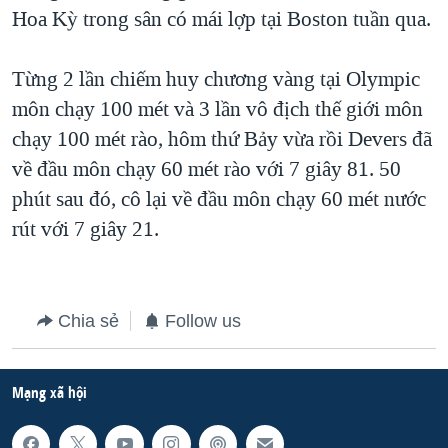
TẠI
Hoa Kỳ trong sân có mái lợp tại Boston tuần qua.
VIDEO
"Tìm"
NGƯỜI VIỆT HẢI NGOẠI
HÀNH TRÌNH BẦU CỬ 2024
NGHE
ĐỜI SỐNG
Từng 2 lần chiếm huy chương vàng tại Olympic
MỘT NĂM CHIẾN TRANH TẠI DẢI GAZA
KINH TẾ
môn chạy 100 mét và 3 lần vô địch thế giới môn
MẠNG XÃ HỘI
GIẢI MÃ VÀNH ĐAI & CON ĐƯỜNG
KHOA HỌC
chạy 100 mét rào, hôm thứ Bảy vừa rồi Devers đã
NGÀY TỊ NẠN THẾ GIỚI
về đầu môn chạy 60 mét rào với 7 giây 81. 50
SỨC KHOẺ
TRỊNH VĨNH BÌNH - NGƯỜI HẠ 'BÊN THẮNG CUỘC'
phút sau đó, cô lại về đầu môn chạy 60 mét nước
Ngôn ngữ khác
VĂN HOÁ
GROUND ZERO – XƯA VÀ NAY
rút với 7 giây 21.
THỂ THAO
CHI PHÍ CHIẾN TRANH AFGHANISTAN
GIÁO DỤC
CÁC GIÁ TRỊ CỘNG HÒA Ở VIỆT NAM
Chia sẻ
Follow us
THƯỢNG ĐỈNH TRUMP-KIM TẠI VIỆT NAM
TRỊNH VĨNH BÌNH VS. CHÍNH PHỦ VIỆT NAM
Mạng xã hội
NGƯ DÂN VIỆT VÀ LÀN SÓNG TRỘM HẢI SÂM
BÊN KIA QUỐC LỘ: TIẾNG VỌNG TỪ NÔNG THÔN MỸ