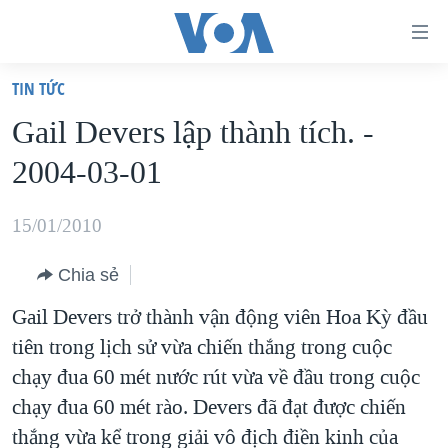
Đường
dẫn
TIN TỨC
truy
TRANG CHỦ
Gail Devers lập thành tích. -
cập
VIỆT NAM
2004-03-01
Tới
HOA KỲ
nội
BIỂN ĐÔNG
15/01/2010
dung
THẾ GIỚI
chính
Chia sẻ
BLOG
Tới
Gail Devers trở thành vận động viên Hoa Kỳ đầu
điều
DIỄN ĐÀN
tiên trong lịch sử vừa chiến thắng trong cuộc
hướng
MỤC
chạy đua 60 mét nước rút vừa về đầu trong cuộc
chính
CHUYÊN ĐỀ
TỰ DO BÁO CHÍ
chạy đua 60 mét rào. Devers đã đạt được chiến
Đi
HỌC TIẾNG ANH
thắng vừa kể trong giải vô địch điền kinh của
VẠCH TRẦN TIN GIẢ
CHIẾN TRANH THƯƠNG MẠI CỦA MỸ: QUÁ KHỨ VÀ HIỆN
tới