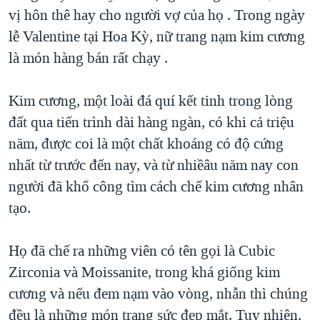
vị hôn thê hay cho người vợ của họ . Trong ngày
QUAN HỆ VIỆT MỸ
lễ Valentine tại Hoa Kỳ, nữ trang nạm kim cương
là món hàng bán rất chạy .
Kim cương, một loài đá quí kết tinh trong lòng
đất qua tiến trình dài hàng ngàn, có khi cả triệu
năm, được coi là một chất khoáng có độ cứng
nhất từ trước đến nay, và từ nhiềâu năm nay con
người đã khổ công tìm cách chế kim cương nhân
tạo.
Họ đã chế ra những viên có tên gọi là Cubic
Zirconia và Moissanite, trong khá giống kim
cương và nếu đem nạm vào vòng, nhẫn thì chúng
đều là những món trang sức đẹp mắt. Tuy nhiên,