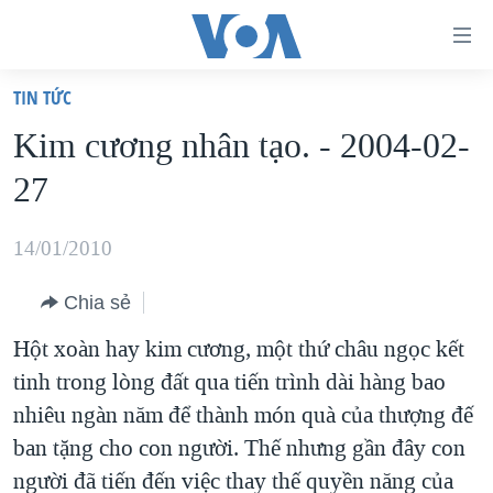
Đường
dẫn
TIN TỨC
truy
TRANG CHỦ
Kim cương nhân tạo. - 2004-02-
cập
VIỆT NAM
27
Tới
HOA KỲ
nội
BIỂN ĐÔNG
14/01/2010
dung
THẾ GIỚI
chính
Chia sẻ
BLOG
Tới
Hột xoàn hay kim cương, một thứ châu ngọc kết
điều
DIỄN ĐÀN
tinh trong lòng đất qua tiến trình dài hàng bao
hướng
MỤC
nhiêu ngàn năm để thành món quà của thượng đế
chính
CHUYÊN ĐỀ
TỰ DO BÁO CHÍ
ban tặng cho con người. Thế nhưng gần đây con
Đi
HỌC TIẾNG ANH
người đã tiến đến việc thay thế quyền năng của
VẠCH TRẦN TIN GIẢ
CHIẾN TRANH THƯƠNG MẠI CỦA MỸ: QUÁ KHỨ VÀ HIỆN
tới