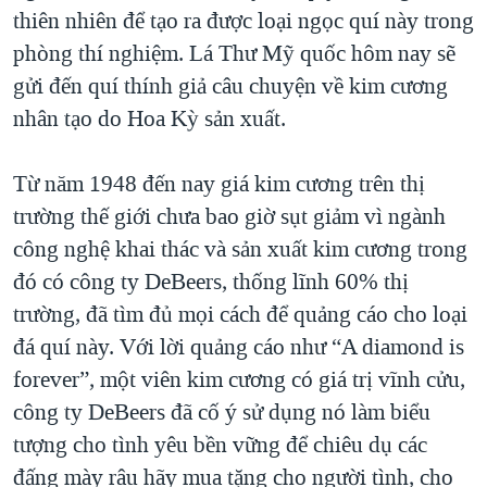
TẠI
thiên nhiên để tạo ra được loại ngọc quí này trong
VIDEO
"Tìm"
NGƯỜI VIỆT HẢI NGOẠI
HÀNH TRÌNH BẦU CỬ 2024
phòng thí nghiệm. Lá Thư Mỹ quốc hôm nay sẽ
NGHE
ĐỜI SỐNG
gửi đến quí thính giả câu chuyện về kim cương
MỘT NĂM CHIẾN TRANH TẠI DẢI GAZA
KINH TẾ
nhân tạo do Hoa Kỳ sản xuất.
MẠNG XÃ HỘI
GIẢI MÃ VÀNH ĐAI & CON ĐƯỜNG
KHOA HỌC
NGÀY TỊ NẠN THẾ GIỚI
Từ năm 1948 đến nay giá kim cương trên thị
SỨC KHOẺ
TRỊNH VĨNH BÌNH - NGƯỜI HẠ 'BÊN THẮNG CUỘC'
trường thế giới chưa bao giờ sụt giảm vì ngành
Ngôn ngữ khác
VĂN HOÁ
GROUND ZERO – XƯA VÀ NAY
công nghệ khai thác và sản xuất kim cương trong
THỂ THAO
đó có công ty DeBeers, thống lĩnh 60% thị
CHI PHÍ CHIẾN TRANH AFGHANISTAN
GIÁO DỤC
trường, đã tìm đủ mọi cách để quảng cáo cho loại
CÁC GIÁ TRỊ CỘNG HÒA Ở VIỆT NAM
đá quí này. Với lời quảng cáo như “A diamond is
THƯỢNG ĐỈNH TRUMP-KIM TẠI VIỆT NAM
forever”, một viên kim cương có giá trị vĩnh cửu,
TRỊNH VĨNH BÌNH VS. CHÍNH PHỦ VIỆT NAM
công ty DeBeers đã cố ý sử dụng nó làm biểu
NGƯ DÂN VIỆT VÀ LÀN SÓNG TRỘM HẢI SÂM
tượng cho tình yêu bền vững để chiêu dụ các
đấng mày râu hãy mua tặng cho người tình, cho
BÊN KIA QUỐC LỘ: TIẾNG VỌNG TỪ NÔNG THÔN MỸ