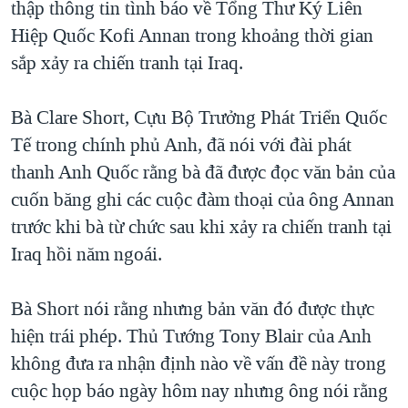
thập thông tin tình báo về Tổng Thư Ký Liên
TẠI
VIDEO
"Tìm"
NGƯỜI VIỆT HẢI NGOẠI
Hiệp Quốc Kofi Annan trong khoảng thời gian
HÀNH TRÌNH BẦU CỬ 2024
NGHE
ĐỜI SỐNG
sắp xảy ra chiến tranh tại Iraq.
MỘT NĂM CHIẾN TRANH TẠI DẢI GAZA
KINH TẾ
MẠNG XÃ HỘI
GIẢI MÃ VÀNH ĐAI & CON ĐƯỜNG
Bà Clare Short, Cựu Bộ Trưởng Phát Triển Quốc
KHOA HỌC
NGÀY TỊ NẠN THẾ GIỚI
Tế trong chính phủ Anh, đã nói với đài phát
SỨC KHOẺ
thanh Anh Quốc rằng bà đã được đọc văn bản của
TRỊNH VĨNH BÌNH - NGƯỜI HẠ 'BÊN THẮNG CUỘC'
Ngôn ngữ khác
VĂN HOÁ
cuốn băng ghi các cuộc đàm thoại của ông Annan
GROUND ZERO – XƯA VÀ NAY
THỂ THAO
trước khi bà từ chức sau khi xảy ra chiến tranh tại
CHI PHÍ CHIẾN TRANH AFGHANISTAN
Iraq hồi năm ngoái.
GIÁO DỤC
CÁC GIÁ TRỊ CỘNG HÒA Ở VIỆT NAM
THƯỢNG ĐỈNH TRUMP-KIM TẠI VIỆT NAM
Bà Short nói rằng nhưng bản văn đó được thực
hiện trái phép. Thủ Tướng Tony Blair của Anh
TRỊNH VĨNH BÌNH VS. CHÍNH PHỦ VIỆT NAM
không đưa ra nhận định nào về vấn đề này trong
NGƯ DÂN VIỆT VÀ LÀN SÓNG TRỘM HẢI SÂM
cuộc họp báo ngày hôm nay nhưng ông nói rằng
BÊN KIA QUỐC LỘ: TIẾNG VỌNG TỪ NÔNG THÔN MỸ