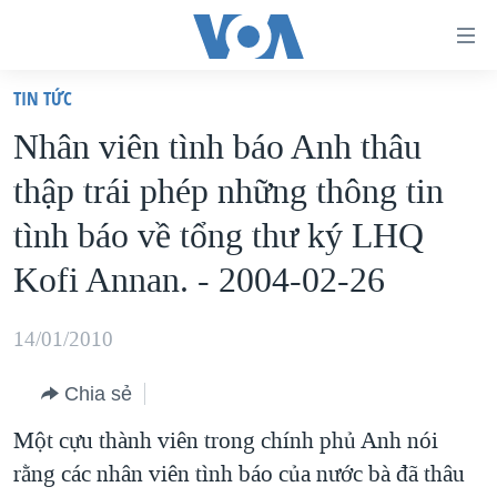
Đường
dẫn
TIN TỨC
truy
TRANG CHỦ
Nhân viên tình báo Anh thâu
cập
VIỆT NAM
thập trái phép những thông tin
Tới
HOA KỲ
nội
tình báo về tổng thư ký LHQ
BIỂN ĐÔNG
dung
Kofi Annan. - 2004-02-26
THẾ GIỚI
chính
BLOG
Tới
14/01/2010
điều
DIỄN ĐÀN
hướng
Chia sẻ
MỤC
chính
Một cựu thành viên trong chính phủ Anh nói
CHUYÊN ĐỀ
TỰ DO BÁO CHÍ
Đi
rằng các nhân viên tình báo của nước bà đã thâu
HỌC TIẾNG ANH
VẠCH TRẦN TIN GIẢ
CHIẾN TRANH THƯƠNG MẠI CỦA MỸ: QUÁ KHỨ VÀ HIỆN
tới