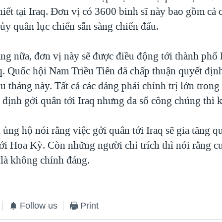
thiết tại Iraq. Đơn vị có 3600 binh sĩ này bao gồm cả 
hủy quân lục chiến sẵn sàng chiến đấu.
áng nữa, đơn vị này sẽ được điều động tới thành phố
q. Quốc hội Nam Triều Tiên đã chấp thuận quyết địn
u tháng này. Tất cả các đảng phái chính trị lớn tron
 định gởi quân tới Iraq nhưng đa số công chúng thì
ủng hộ nói rằng việc gởi quân tới Iraq sẽ gia tăng q
với Hoa Kỳ. Còn những người chỉ trích thì nói rằng c
q là không chính đáng.
Follow us
Print