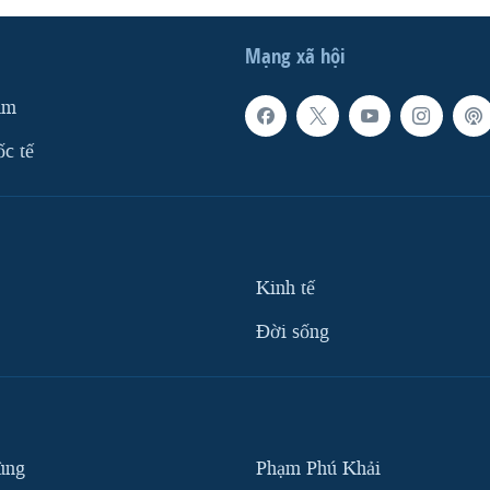
Mạng xã hội
am
ốc tế
Kinh tế
Ðời sống
ùng
Phạm Phú Khải