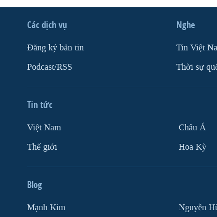
VIỆT NAM
Các dịch vụ
Nghe
NGƯ DÂN VIỆT VÀ LÀN SÓNG
TRỘM HẢI SÂM
Ðăng ký bản tin
Tin Việt N
BÊN KIA QUỐC LỘ: TIẾNG VỌNG
TỪ NÔNG THÔN MỸ
Podcast/RSS
Thời sự qu
QUAN HỆ VIỆT MỸ
Tin tức
Việt Nam
Châu Á
Thế giới
Hoa Kỳ
Blog
Mạnh Kim
Nguyễn H