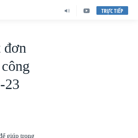
TRỰC TIẾP
t đơn
 công
2-23
để giúp trong