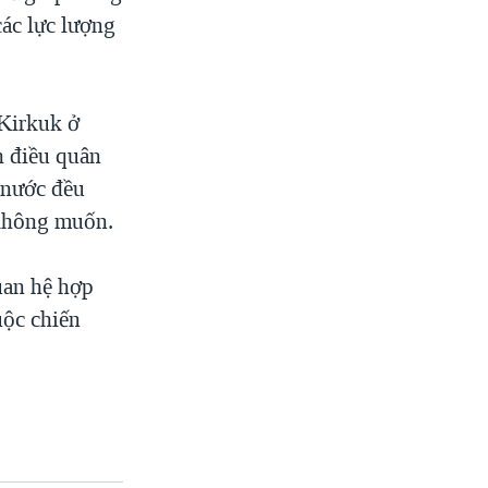
các lực lượng
 Kirkuk ở
h điều quân
g nước đều
 không muốn.
uan hệ hợp
uộc chiến