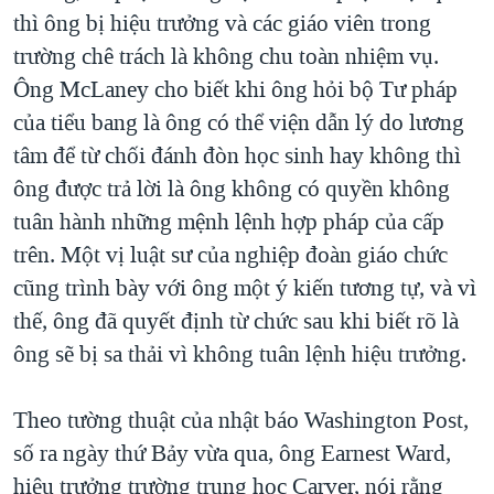
thì ông bị hiệu trưởng và các giáo viên trong
QUAN HỆ VIỆT MỸ
trường chê trách là không chu toàn nhiệm vụ.
Ông McLaney cho biết khi ông hỏi bộ Tư pháp
của tiểu bang là ông có thể viện dẫn lý do lương
tâm để từ chối đánh đòn học sinh hay không thì
ông được trả lời là ông không có quyền không
tuân hành những mệnh lệnh hợp pháp của cấp
trên. Một vị luật sư của nghiệp đoàn giáo chức
cũng trình bày với ông một ý kiến tương tự, và vì
thế, ông đã quyết định từ chức sau khi biết rõ là
ông sẽ bị sa thải vì không tuân lệnh hiệu trưởng.
Theo tường thuật của nhật báo Washington Post,
số ra ngày thứ Bảy vừa qua, ông Earnest Ward,
hiệu trưởng trường trung học Carver, nói rằng