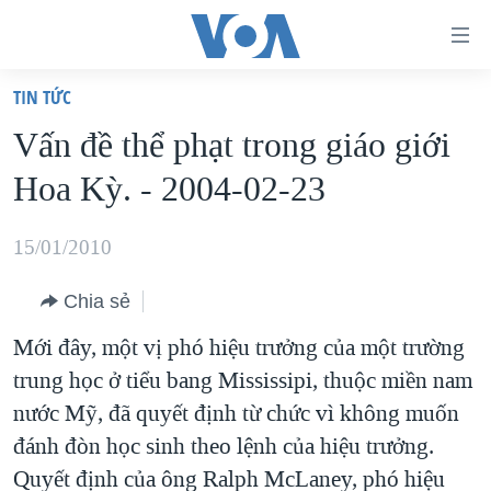
Đường
dẫn
TIN TỨC
truy
TRANG CHỦ
Vấn đề thể phạt trong giáo giới
cập
VIỆT NAM
Hoa Kỳ. - 2004-02-23
Tới
HOA KỲ
nội
BIỂN ĐÔNG
15/01/2010
dung
THẾ GIỚI
chính
Chia sẻ
BLOG
Tới
Mới đây, một vị phó hiệu trưởng của một trường
điều
DIỄN ĐÀN
trung học ở tiểu bang Mississipi, thuộc miền nam
hướng
MỤC
nước Mỹ, đã quyết định từ chức vì không muốn
chính
CHUYÊN ĐỀ
TỰ DO BÁO CHÍ
đánh đòn học sinh theo lệnh của hiệu trưởng.
Đi
HỌC TIẾNG ANH
Quyết định của ông Ralph McLaney, phó hiệu
VẠCH TRẦN TIN GIẢ
CHIẾN TRANH THƯƠNG MẠI CỦA MỸ: QUÁ KHỨ VÀ HIỆN
tới