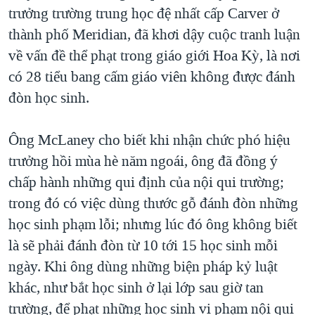
TẠI
trưởng trường trung học đệ nhất cấp Carver ở
VIDEO
"Tìm"
NGƯỜI VIỆT HẢI NGOẠI
HÀNH TRÌNH BẦU CỬ 2024
thành phố Meridian, đã khơi dậy cuộc tranh luận
NGHE
ĐỜI SỐNG
về vấn đề thể phạt trong giáo giới Hoa Kỳ, là nơi
MỘT NĂM CHIẾN TRANH TẠI DẢI GAZA
KINH TẾ
có 28 tiểu bang cấm giáo viên không được đánh
MẠNG XÃ HỘI
GIẢI MÃ VÀNH ĐAI & CON ĐƯỜNG
KHOA HỌC
đòn học sinh.
NGÀY TỊ NẠN THẾ GIỚI
SỨC KHOẺ
TRỊNH VĨNH BÌNH - NGƯỜI HẠ 'BÊN THẮNG CUỘC'
Ông McLaney cho biết khi nhận chức phó hiệu
Ngôn ngữ khác
VĂN HOÁ
GROUND ZERO – XƯA VÀ NAY
trưởng hồi mùa hè năm ngoái, ông đã đồng ý
THỂ THAO
chấp hành những qui định của nội qui trường;
CHI PHÍ CHIẾN TRANH AFGHANISTAN
GIÁO DỤC
trong đó có việc dùng thước gỗ đánh đòn những
CÁC GIÁ TRỊ CỘNG HÒA Ở VIỆT NAM
học sinh phạm lỗi; nhưng lúc đó ông không biết
THƯỢNG ĐỈNH TRUMP-KIM TẠI VIỆT NAM
là sẽ phải đánh đòn từ 10 tới 15 học sinh mỗi
TRỊNH VĨNH BÌNH VS. CHÍNH PHỦ VIỆT NAM
ngày. Khi ông dùng những biện pháp kỷ luật
NGƯ DÂN VIỆT VÀ LÀN SÓNG TRỘM HẢI SÂM
khác, như bắt học sinh ở lại lớp sau giờ tan
trường, để phạt những học sinh vi phạm nội qui
BÊN KIA QUỐC LỘ: TIẾNG VỌNG TỪ NÔNG THÔN MỸ