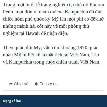
TẠI
Trong một buổi lễ trang nghiêm tại thủ đô Phnom
VIDEO
"Tìm"
NGƯỜI VIỆT HẢI NGOẠI
HÀNH TRÌNH BẦU CỬ 2024
Penh, một đơn vị danh dự của Kampuchia đã đưa
NGHE
ĐỜI SỐNG
chiếc hòm phủ quốc kỳ Mỹ lên một phi cơ để chở
MỘT NĂM CHIẾN TRANH TẠI DẢI GAZA
KINH TẾ
những mảnh hài cốt này về một phòng thử
MẠNG XÃ HỘI
GIẢI MÃ VÀNH ĐAI & CON ĐƯỜNG
KHOA HỌC
nghiệm tại Hawaii để nhận diện.
NGÀY TỊ NẠN THẾ GIỚI
SỨC KHOẺ
TRỊNH VĨNH BÌNH - NGƯỜI HẠ 'BÊN THẮNG CUỘC'
Theo quân đội Mỹ, vẫn còn khoảng 1870 quân
Ngôn ngữ khác
VĂN HOÁ
GROUND ZERO – XƯA VÀ NAY
nhân Mỹ bị liệt kê là mất tích tại Việt Nam, Lào
THỂ THAO
và Kampuchia trong cuộc chiến tranh Việt Nam.
CHI PHÍ CHIẾN TRANH AFGHANISTAN
GIÁO DỤC
CÁC GIÁ TRỊ CỘNG HÒA Ở VIỆT NAM
THƯỢNG ĐỈNH TRUMP-KIM TẠI VIỆT NAM
Chia sẻ
Follow us
TRỊNH VĨNH BÌNH VS. CHÍNH PHỦ VIỆT NAM
NGƯ DÂN VIỆT VÀ LÀN SÓNG TRỘM HẢI SÂM
Mạng xã hội
BÊN KIA QUỐC LỘ: TIẾNG VỌNG TỪ NÔNG THÔN MỸ