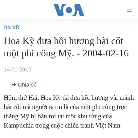
Đường
dẫn
TIN TỨC
truy
TRANG CHỦ
Hoa Kỳ đưa hồi hương hài cốt
cập
VIỆT NAM
một phi công Mỹ. - 2004-02-16
Tới
HOA KỲ
nội
BIỂN ĐÔNG
14/01/2010
dung
THẾ GIỚI
chính
Chia sẻ
BLOG
Tới
Hôm thứ Hai, Hoa Kỳ đã đưa hồi hương vài mảnh
điều
DIỄN ĐÀN
hài cốt mà người ta tin là của một phi công trực
hướng
MỤC
thăng Mỹ bị bắn rơi tại một khu rừng của
chính
CHUYÊN ĐỀ
TỰ DO BÁO CHÍ
Kampuchia trong cuộc chiến tranh Việt Nam.
Đi
HỌC TIẾNG ANH
VẠCH TRẦN TIN GIẢ
CHIẾN TRANH THƯƠNG MẠI CỦA MỸ: QUÁ KHỨ VÀ HIỆN
tới