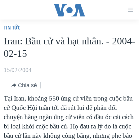
Đường
dẫn
TIN TỨC
truy
TRANG CHỦ
Iran: Bầu cử và hạt nhân. - 2004-
cập
VIỆT NAM
02-15
Tới
HOA KỲ
nội
BIỂN ĐÔNG
15/02/2004
dung
THẾ GIỚI
chính
Chia sẻ
BLOG
Tới
Tại Iran, khoảng 550 ứng cử viên trong cuộc bầu
điều
DIỄN ĐÀN
cử Quốc Hội tuần tới đã rút lui để phản đối
hướng
MỤC
chuyện hàng ngàn ứng cử viên có đầu óc cải cách
chính
CHUYÊN ĐỀ
TỰ DO BÁO CHÍ
bị loại khỏi cuộc bầu cử. Họ đau ra lý do là cuộc
Đi
HỌC TIẾNG ANH
bầu cử lần này không công bằng, nhưng phe bảo
VẠCH TRẦN TIN GIẢ
CHIẾN TRANH THƯƠNG MẠI CỦA MỸ: QUÁ KHỨ VÀ HIỆN
tới