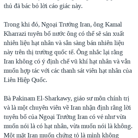
TẠI
thủ đã bác bỏ lời cáo giác này.
VIDEO
"Tìm"
NGƯỜI VIỆT HẢI NGOẠI
HÀNH TRÌNH BẦU CỬ 2024
NGHE
ĐỜI SỐNG
Trong khi đó, Ngoại Trưởng Iran, ông Kamal
MỘT NĂM CHIẾN TRANH TẠI DẢI GAZA
KINH TẾ
Kharrazi tuyên bố nước ông có thể sẽ sản xuất
MẠNG XÃ HỘI
GIẢI MÃ VÀNH ĐAI & CON ĐƯỜNG
KHOA HỌC
nhiên liệu hạt nhân và sẵn sàng bán nhiên liệu
NGÀY TỊ NẠN THẾ GIỚI
này trên thị trường quốc tế. Ông nhắc lại rằng
SỨC KHOẺ
TRỊNH VĨNH BÌNH - NGƯỜI HẠ 'BÊN THẮNG CUỘC'
Iran không có ý định chế vũ khí hạt nhân và vẫn
Ngôn ngữ khác
VĂN HOÁ
GROUND ZERO – XƯA VÀ NAY
muốn hợp tác với các thanh sát viên hạt nhân của
THỂ THAO
Liên Hiệp Quốc.
CHI PHÍ CHIẾN TRANH AFGHANISTAN
GIÁO DỤC
CÁC GIÁ TRỊ CỘNG HÒA Ở VIỆT NAM
Bà Pakinam El-Sharkawy, giáo sư môn chính trị
THƯỢNG ĐỈNH TRUMP-KIM TẠI VIỆT NAM
và là một chuyên viên về Iran nhận định rằng lời
TRỊNH VĨNH BÌNH VS. CHÍNH PHỦ VIỆT NAM
tuyên bố của Ngoại Trưởng Iran có vẻ như vừa
NGƯ DÂN VIỆT VÀ LÀN SÓNG TRỘM HẢI SÂM
muốn nói là có hạt nhân, vừa muốn nói là không.
Một mặt Iran muốn chứng tỏ là mình không
BÊN KIA QUỐC LỘ: TIẾNG VỌNG TỪ NÔNG THÔN MỸ