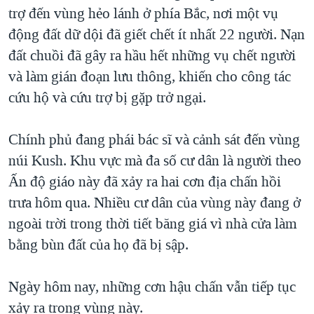
TẠI
trợ đến vùng hẻo lánh ở phía Bắc, nơi một vụ
VIDEO
"Tìm"
NGƯỜI VIỆT HẢI NGOẠI
HÀNH TRÌNH BẦU CỬ 2024
động đất dữ dội đã giết chết ít nhất 22 người. Nạn
NGHE
ĐỜI SỐNG
đất chuồi đã gây ra hầu hết những vụ chết người
MỘT NĂM CHIẾN TRANH TẠI DẢI GAZA
KINH TẾ
và làm gián đoạn lưu thông, khiến cho công tác
MẠNG XÃ HỘI
GIẢI MÃ VÀNH ĐAI & CON ĐƯỜNG
KHOA HỌC
cứu hộ và cứu trợ bị gặp trở ngại.
NGÀY TỊ NẠN THẾ GIỚI
SỨC KHOẺ
TRỊNH VĨNH BÌNH - NGƯỜI HẠ 'BÊN THẮNG CUỘC'
Chính phủ đang phái bác sĩ và cảnh sát đến vùng
Ngôn ngữ khác
VĂN HOÁ
GROUND ZERO – XƯA VÀ NAY
núi Kush. Khu vực mà đa số cư dân là người theo
THỂ THAO
Ấn độ giáo này đã xảy ra hai cơn địa chấn hồi
CHI PHÍ CHIẾN TRANH AFGHANISTAN
GIÁO DỤC
trưa hôm qua. Nhiều cư dân của vùng này đang ở
CÁC GIÁ TRỊ CỘNG HÒA Ở VIỆT NAM
ngoài trời trong thời tiết băng giá vì nhà cửa làm
THƯỢNG ĐỈNH TRUMP-KIM TẠI VIỆT NAM
bằng bùn đất của họ đã bị sập.
TRỊNH VĨNH BÌNH VS. CHÍNH PHỦ VIỆT NAM
NGƯ DÂN VIỆT VÀ LÀN SÓNG TRỘM HẢI SÂM
Ngày hôm nay, những cơn hậu chấn vẫn tiếp tục
xảy ra trong vùng này.
BÊN KIA QUỐC LỘ: TIẾNG VỌNG TỪ NÔNG THÔN MỸ