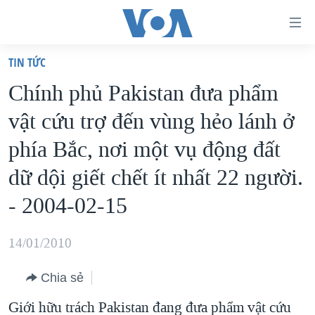
Đường
dẫn
TIN TỨC
truy
TRANG CHỦ
Chính phủ Pakistan đưa phẩm
cập
VIỆT NAM
vật cứu trợ đến vùng hẻo lánh ở
Tới
HOA KỲ
nội
phía Bắc, nơi một vụ động đất
BIỂN ĐÔNG
dung
dữ dội giết chết ít nhất 22 người.
THẾ GIỚI
chính
- 2004-02-15
BLOG
Tới
điều
DIỄN ĐÀN
14/01/2010
hướng
MỤC
chính
CHUYÊN ĐỀ
Chia sẻ
TỰ DO BÁO CHÍ
Đi
HỌC TIẾNG ANH
Giới hữu trách Pakistan đang đưa phẩm vật cứu
VẠCH TRẦN TIN GIẢ
CHIẾN TRANH THƯƠNG MẠI CỦA MỸ: QUÁ KHỨ VÀ HIỆN
tới