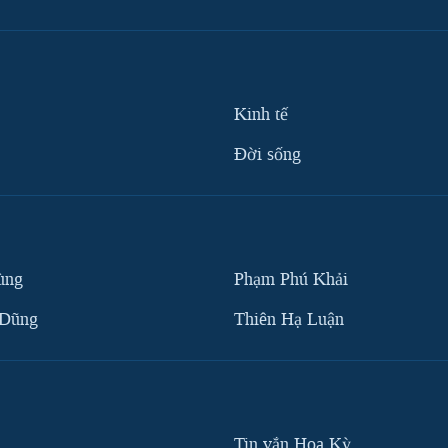
Kinh tế
Ðời sống
ùng
Phạm Phú Khải
 Dũng
Thiên Hạ Luận
Tin vắn Hoa Kỳ