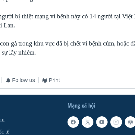
người bị thiệt mạng vì bệnh này có 14 người tại Việt
i Lan.
con gà trong khu vực đã bị chết vì bệnh cúm, hoặc đã
 sự lây nhiễm.
Follow us
Print
Mạng xã hội
am
ốc tế