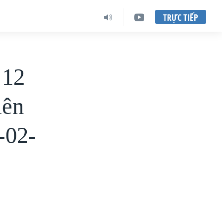
TRỰC TIẾP
 12
iên
-02-