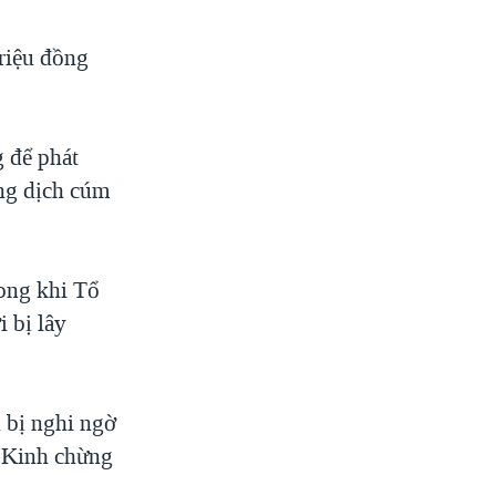
riệu đồng
 để phát
ng dịch cúm
ong khi Tổ
 bị lây
 bị nghi ngờ
c Kinh chừng