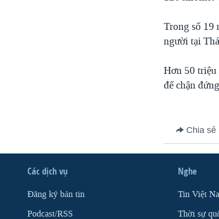
VIỆT NAM
Trong số 19 
NGƯ DÂN VIỆT VÀ LÀN SÓNG
TRỘM HẢI SÂM
người tại Thá
BÊN KIA QUỐC LỘ: TIẾNG VỌNG
TỪ NÔNG THÔN MỸ
Hơn 50 triệu 
QUAN HỆ VIỆT MỸ
để chận đứng
Chia sẻ
Các dịch vụ
Nghe
Ðăng ký bản tin
Tin Việt N
Podcast/RSS
Thời sự qu