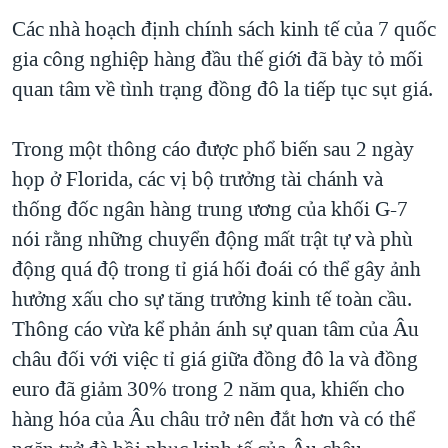
TẠI
VIDEO
"Tìm"
NGƯỜI VIỆT HẢI NGOẠI
Các nhà hoạch định chính sách kinh tế của 7 quốc
HÀNH TRÌNH BẦU CỬ 2024
NGHE
gia công nghiệp hàng đầu thế giới đã bày tỏ mối
ĐỜI SỐNG
MỘT NĂM CHIẾN TRANH TẠI DẢI GAZA
quan tâm về tình trạng đồng đô la tiếp tục sụt giá.
KINH TẾ
MẠNG XÃ HỘI
GIẢI MÃ VÀNH ĐAI & CON ĐƯỜNG
KHOA HỌC
Trong một thông cáo được phổ biến sau 2 ngày
NGÀY TỊ NẠN THẾ GIỚI
SỨC KHOẺ
họp ở Florida, các vị bộ trưởng tài chánh và
TRỊNH VĨNH BÌNH - NGƯỜI HẠ 'BÊN THẮNG CUỘC'
Ngôn ngữ khác
VĂN HOÁ
thống đốc ngân hàng trung ương của khối G-7
GROUND ZERO – XƯA VÀ NAY
nói rằng những chuyển động mất trật tự và phù
THỂ THAO
CHI PHÍ CHIẾN TRANH AFGHANISTAN
động quá độ trong tỉ giá hối đoái có thể gây ảnh
GIÁO DỤC
hưởng xấu cho sự tăng trưởng kinh tế toàn cầu.
CÁC GIÁ TRỊ CỘNG HÒA Ở VIỆT NAM
Thông cáo vừa kể phản ánh sự quan tâm của Âu
THƯỢNG ĐỈNH TRUMP-KIM TẠI VIỆT NAM
châu đối với việc tỉ giá giữa đồng đô la và đồng
TRỊNH VĨNH BÌNH VS. CHÍNH PHỦ VIỆT NAM
euro đã giảm 30% trong 2 năm qua, khiến cho
NGƯ DÂN VIỆT VÀ LÀN SÓNG TRỘM HẢI SÂM
hàng hóa của Âu châu trở nên đắt hơn và có thể
BÊN KIA QUỐC LỘ: TIẾNG VỌNG TỪ NÔNG THÔN MỸ