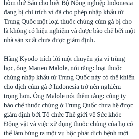
hôm thứ Sáu cho biết Bộ Nông nghiệp Indonesia
TẠI
VIDEO
"Tìm"
NGƯỜI VIỆT HẢI NGOẠI
đang bị chỉ trích vì đã cho phép nhập khẩu từ
HÀNH TRÌNH BẦU CỬ 2024
NGHE
ĐỜI SỐNG
Trung Quốc một loại thuốc chủng cúm gà bị cho
MỘT NĂM CHIẾN TRANH TẠI DẢI GAZA
là không có hiệu nghiệm và được bào chế bởi một
KINH TẾ
MẠNG XÃ HỘI
GIẢI MÃ VÀNH ĐAI & CON ĐƯỜNG
nhà sản xuất chưa được giám định.
KHOA HỌC
NGÀY TỊ NẠN THẾ GIỚI
SỨC KHOẺ
Hãng Kyodo trích lời một chuyên gia vi trùng
TRỊNH VĨNH BÌNH - NGƯỜI HẠ 'BÊN THẮNG CUỘC'
Ngôn ngữ khác
VĂN HOÁ
học, ông Marten Malole, nói rằng: loại thuốc
GROUND ZERO – XƯA VÀ NAY
THỂ THAO
chủng nhập khẩu từ Trung Quốc này có thể khiến
CHI PHÍ CHIẾN TRANH AFGHANISTAN
cho dịch cúm gà ở Indonesia trở nên nghiêm
GIÁO DỤC
CÁC GIÁ TRỊ CỘNG HÒA Ở VIỆT NAM
trọng hơn. Ông Malole nói thêm rằng: công ty
THƯỢNG ĐỈNH TRUMP-KIM TẠI VIỆT NAM
bào chế thuốc chủng ở Trung Quốc chưa hề được
giám định bởi Tổ chức Thế giới về Sức khỏe
TRỊNH VĨNH BÌNH VS. CHÍNH PHỦ VIỆT NAM
Động vật và việc xử dụng thuốc chủng của họ có
NGƯ DÂN VIỆT VÀ LÀN SÓNG TRỘM HẢI SÂM
thể làm bùng ra một vụ bộc phát dịch bệnh mới
BÊN KIA QUỐC LỘ: TIẾNG VỌNG TỪ NÔNG THÔN MỸ