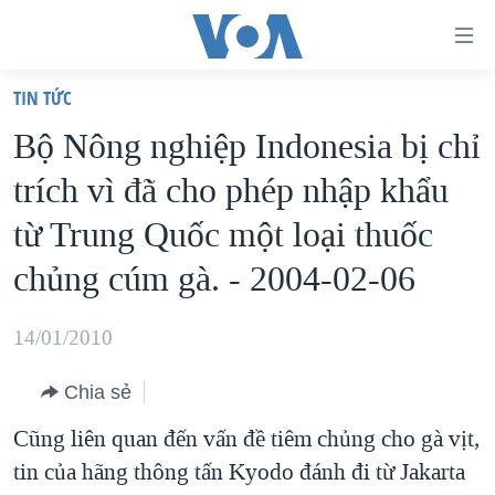
Đường
dẫn
TIN TỨC
truy
TRANG CHỦ
Bộ Nông nghiệp Indonesia bị chỉ
cập
VIỆT NAM
trích vì đã cho phép nhập khẩu
Tới
HOA KỲ
nội
từ Trung Quốc một loại thuốc
BIỂN ĐÔNG
dung
chủng cúm gà. - 2004-02-06
THẾ GIỚI
chính
BLOG
Tới
14/01/2010
điều
DIỄN ĐÀN
hướng
Chia sẻ
MỤC
chính
Cũng liên quan đến vấn đề tiêm chủng cho gà vịt,
CHUYÊN ĐỀ
TỰ DO BÁO CHÍ
Đi
tin của hãng thông tấn Kyodo đánh đi từ Jakarta
HỌC TIẾNG ANH
VẠCH TRẦN TIN GIẢ
CHIẾN TRANH THƯƠNG MẠI CỦA MỸ: QUÁ KHỨ VÀ HIỆN
tới