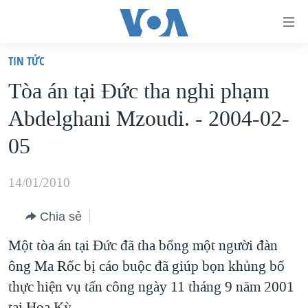
Đường
dẫn
TIN TỨC
truy
TRANG CHỦ
Tòa án tại Đức tha nghi phạm
cập
VIỆT NAM
Abdelghani Mzoudi. - 2004-02-
Tới
HOA KỲ
nội
05
BIỂN ĐÔNG
dung
THẾ GIỚI
chính
14/01/2010
BLOG
Tới
Chia sẻ
điều
DIỄN ĐÀN
hướng
Một tòa án tại Đức đã tha bổng một người đàn
MỤC
chính
ông Ma Rốc bị cáo buộc đã giúp bọn khủng bố
CHUYÊN ĐỀ
TỰ DO BÁO CHÍ
Đi
thực hiện vụ tấn công ngày 11 tháng 9 năm 2001
HỌC TIẾNG ANH
VẠCH TRẦN TIN GIẢ
CHIẾN TRANH THƯƠNG MẠI CỦA MỸ: QUÁ KHỨ VÀ HIỆN
tới
tại Hoa Kỳ.