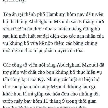
TẠI
VIDEO
"Tìm"
NGƯỜI VIỆT HẢI NGOẠI
HÀNH TRÌNH BẦU CỬ 2024
NGHE
Tòa án tại thành phố Hamburg hôm nay đã tuyên
ĐỜI SỐNG
MỘT NĂM CHIẾN TRANH TẠI DẢI GAZA
bố tha bổng Abdelghani Mzoudi sau 5 tháng rưỡi
KINH TẾ
MẠNG XÃ HỘI
xét xử. Bản án được đưa ra nhiều tiếng đồng hồ
GIẢI MÃ VÀNH ĐAI & CON ĐƯỜNG
KHOA HỌC
sau khi một luật sư đại diện cho các nạn nhân của
NGÀY TỊ NẠN THẾ GIỚI
SỨC KHOẺ
vụ khủng bố vừa kể nộp thêm các bằng chứng
TRỊNH VĨNH BÌNH - NGƯỜI HẠ 'BÊN THẮNG CUỘC'
Ngôn ngữ khác
VĂN HOÁ
mới để xin hoãn lại phán quyết của tòa.
GROUND ZERO – XƯA VÀ NAY
THỂ THAO
CHI PHÍ CHIẾN TRANH AFGHANISTAN
Các công tố viên nói rằng Abdelghani Mzoudi đã
GIÁO DỤC
trợ giúp vật chất cho bọn khủng bố thực hiện vụ
CÁC GIÁ TRỊ CỘNG HÒA Ở VIỆT NAM
tấn công tại Hoa Kỳ. Nhưng các luật sư biện hộ
THƯỢNG ĐỈNH TRUMP-KIM TẠI VIỆT NAM
cho can phạm nói rằng Mzoudi không làm gì
TRỊNH VĨNH BÌNH VS. CHÍNH PHỦ VIỆT NAM
khác hơn là trả giúp các hóa đơn cho những tên
NGƯ DÂN VIỆT VÀ LÀN SÓNG TRỘM HẢI SÂM
cướp máy bay hôm 11 tháng 9 trong thời gian
BÊN KIA QUỐC LỘ: TIẾNG VỌNG TỪ NÔNG THÔN MỸ