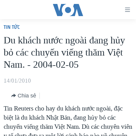
Đường
dẫn
TIN TỨC
truy
TRANG CHỦ
Du khách nước ngoài đang hủy
cập
VIỆT NAM
bỏ các chuyến viếng thăm Việt
Tới
HOA KỲ
nội
Nam. - 2004-02-05
BIỂN ĐÔNG
dung
THẾ GIỚI
chính
14/01/2010
BLOG
Tới
Chia sẻ
điều
DIỄN ĐÀN
hướng
Tin Reuters cho hay du khách nước ngoài, đặc
MỤC
chính
biệt là du khách Nhật Bản, đang hủy bỏ các
CHUYÊN ĐỀ
TỰ DO BÁO CHÍ
Đi
chuyến viếng thăm Việt Nam. Dù các chuyên viên
HỌC TIẾNG ANH
VẠCH TRẦN TIN GIẢ
CHIẾN TRANH THƯƠNG MẠI CỦA MỸ: QUÁ KHỨ VÀ HIỆN
tới
y tế chưa đưa ra một lời cảnh báo nào về chuyện