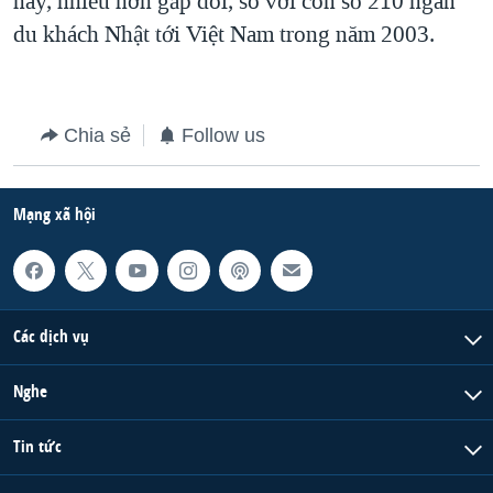
nay, nhiều hơn gấp đôi, so với con số 210 ngàn
du khách Nhật tới Việt Nam trong năm 2003.
QUAN HỆ VIỆT MỸ
Chia sẻ
Follow us
Mạng xã hội
Các dịch vụ
Nghe
Tin tức