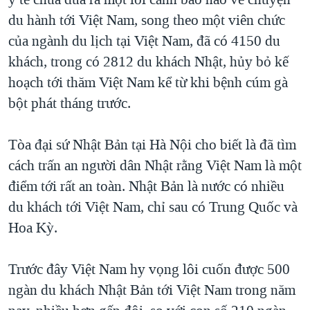
TẠI
VIDEO
"Tìm"
NGƯỜI VIỆT HẢI NGOẠI
du hành tới Việt Nam, song theo một viên chức
HÀNH TRÌNH BẦU CỬ 2024
NGHE
của ngành du lịch tại Việt Nam, đã có 4150 du
ĐỜI SỐNG
MỘT NĂM CHIẾN TRANH TẠI DẢI GAZA
khách, trong có 2812 du khách Nhật, hủy bỏ kế
KINH TẾ
MẠNG XÃ HỘI
hoạch tới thăm Việt Nam kể từ khi bệnh cúm gà
GIẢI MÃ VÀNH ĐAI & CON ĐƯỜNG
KHOA HỌC
bột phát tháng trước.
NGÀY TỊ NẠN THẾ GIỚI
SỨC KHOẺ
TRỊNH VĨNH BÌNH - NGƯỜI HẠ 'BÊN THẮNG CUỘC'
Ngôn ngữ khác
VĂN HOÁ
Tòa đại sứ Nhật Bản tại Hà Nội cho biết là đã tìm
GROUND ZERO – XƯA VÀ NAY
cách trấn an người dân Nhật rằng Việt Nam là một
THỂ THAO
CHI PHÍ CHIẾN TRANH AFGHANISTAN
điểm tới rất an toàn. Nhật Bản là nước có nhiều
GIÁO DỤC
du khách tới Việt Nam, chỉ sau có Trung Quốc và
CÁC GIÁ TRỊ CỘNG HÒA Ở VIỆT NAM
Hoa Kỳ.
THƯỢNG ĐỈNH TRUMP-KIM TẠI VIỆT NAM
TRỊNH VĨNH BÌNH VS. CHÍNH PHỦ VIỆT NAM
Trước đây Việt Nam hy vọng lôi cuốn được 500
NGƯ DÂN VIỆT VÀ LÀN SÓNG TRỘM HẢI SÂM
ngàn du khách Nhật Bản tới Việt Nam trong năm
BÊN KIA QUỐC LỘ: TIẾNG VỌNG TỪ NÔNG THÔN MỸ