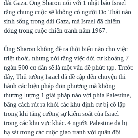
dải Gaza. Ông Sharon nói với 1 nhật báo Israel
TẠI
VIDEO
"Tìm"
NGƯỜI VIỆT HẢI NGOẠI
rằng chung cuộc sẽ không có người Do Thái nào
HÀNH TRÌNH BẦU CỬ 2024
NGHE
ĐỜI SỐNG
sinh sống trong dải Gaza, mà Israel đã chiếm
MỘT NĂM CHIẾN TRANH TẠI DẢI GAZA
đóng trong cuộc chiến tranh năm 1967.
KINH TẾ
MẠNG XÃ HỘI
GIẢI MÃ VÀNH ĐAI & CON ĐƯỜNG
KHOA HỌC
NGÀY TỊ NẠN THẾ GIỚI
Ông Sharon không đề ra thời biểu nào cho việc
SỨC KHOẺ
triệt thoái, nhưng nói rằng việc dời cư khoảng 7
TRỊNH VĨNH BÌNH - NGƯỜI HẠ 'BÊN THẮNG CUỘC'
Ngôn ngữ khác
VĂN HOÁ
ngàn 500 cư dân sẽ là một vấn đề phức tạp. Trước
GROUND ZERO – XƯA VÀ NAY
THỂ THAO
đây, Thủ tướng Israel đã đề cập đến chuyện thi
CHI PHÍ CHIẾN TRANH AFGHANISTAN
hành các biện pháp đơn phương mà không
GIÁO DỤC
CÁC GIÁ TRỊ CỘNG HÒA Ở VIỆT NAM
thương lượng 1 giải pháp nào với phía Palestine,
THƯỢNG ĐỈNH TRUMP-KIM TẠI VIỆT NAM
bằng cách rút ra khỏi các khu định cư bị cô lập
trong khi tăng cường sự kiểm soát của Israel
TRỊNH VĨNH BÌNH VS. CHÍNH PHỦ VIỆT NAM
trong các khu vực khác. 4 người Palestine đã bị
NGƯ DÂN VIỆT VÀ LÀN SÓNG TRỘM HẢI SÂM
hạ sát trong các cuộc giao tranh với quân đội
BÊN KIA QUỐC LỘ: TIẾNG VỌNG TỪ NÔNG THÔN MỸ