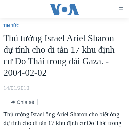
Đường
dẫn
TIN TỨC
truy
TRANG CHỦ
Thủ tướng Israel Ariel Sharon
cập
VIỆT NAM
dự tính cho di tản 17 khu định
Tới
HOA KỲ
nội
cư Do Thái trong dải Gaza. -
BIỂN ĐÔNG
dung
2004-02-02
THẾ GIỚI
chính
BLOG
Tới
14/01/2010
điều
DIỄN ĐÀN
hướng
Chia sẻ
MỤC
chính
Thủ tướng Israel ông Ariel Sharon cho biết ông
CHUYÊN ĐỀ
TỰ DO BÁO CHÍ
Đi
dự tính cho di tản 17 khu định cư Do Thái trong
HỌC TIẾNG ANH
VẠCH TRẦN TIN GIẢ
CHIẾN TRANH THƯƠNG MẠI CỦA MỸ: QUÁ KHỨ VÀ HIỆN
tới