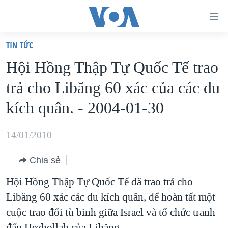
Đường
dẫn
TIN TỨC
truy
TRANG CHỦ
Hội Hồng Thập Tự Quốc Tế trao
cập
VIỆT NAM
trả cho Libăng 60 xác của các du
Tới
HOA KỲ
nội
kích quân. - 2004-01-30
BIỂN ĐÔNG
dung
THẾ GIỚI
chính
14/01/2010
BLOG
Tới
Chia sẻ
điều
DIỄN ĐÀN
hướng
Hội Hồng Thập Tự Quốc Tế đã trao trả cho
MỤC
chính
Libăng 60 xác các du kích quân, để hoàn tất một
CHUYÊN ĐỀ
TỰ DO BÁO CHÍ
Đi
cuộc trao đổi tù binh giữa Israel và tổ chức tranh
HỌC TIẾNG ANH
VẠCH TRẦN TIN GIẢ
CHIẾN TRANH THƯƠNG MẠI CỦA MỸ: QUÁ KHỨ VÀ HIỆN
tới
đấu Hezbollah của Libăng.