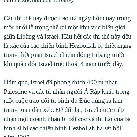
TẠI
VIDEO
"Tìm"
NGƯỜI VIỆT HẢI NGOẠI
HÀNH TRÌNH BẦU CỬ 2024
NGHE
Các thi thể này được trao trả ngày hôm nay trong
ĐỜI SỐNG
MỘT NĂM CHIẾN TRANH TẠI DẢI GAZA
một buổi lễ trọng thể tại một khu vực biên giới
KINH TẾ
MẠNG XÃ HỘI
giữa Libăng và Israel. Hầu hết các thi thể này đều
GIẢI MÃ VÀNH ĐAI & CON ĐƯỜNG
KHOA HỌC
là xác của các chiến binh Hezbollah bị thiệt mạng
NGÀY TỊ NẠN THẾ GIỚI
SỨC KHOẺ
trong thời gian Israel chiếm đóng Libăng trước
TRỊNH VĨNH BÌNH - NGƯỜI HẠ 'BÊN THẮNG CUỘC'
Ngôn ngữ khác
VĂN HOÁ
khi quân đội Israel triệt thoái 4 năm trước đây.
GROUND ZERO – XƯA VÀ NAY
THỂ THAO
CHI PHÍ CHIẾN TRANH AFGHANISTAN
Hôm qua, Israel đã phóng thích 400 tù nhân
GIÁO DỤC
Palestine và các tù nhân người Ả Rập khác trong
CÁC GIÁ TRỊ CỘNG HÒA Ở VIỆT NAM
một cuộc trao đổi tù binh do Đức đứng ra làm
THƯỢNG ĐỈNH TRUMP-KIM TẠI VIỆT NAM
trung gian dàn xếp. Để đổi lại, Israel được tiếp
TRỊNH VĨNH BÌNH VS. CHÍNH PHỦ VIỆT NAM
nhận một doanh nhân bị bắt cóc và thi hài của ba
NGƯ DÂN VIỆT VÀ LÀN SÓNG TRỘM HẢI SÂM
binh sĩ bị các chiến binh Hezbollah hạ sát hồi
BÊN KIA QUỐC LỘ: TIẾNG VỌNG TỪ NÔNG THÔN MỸ