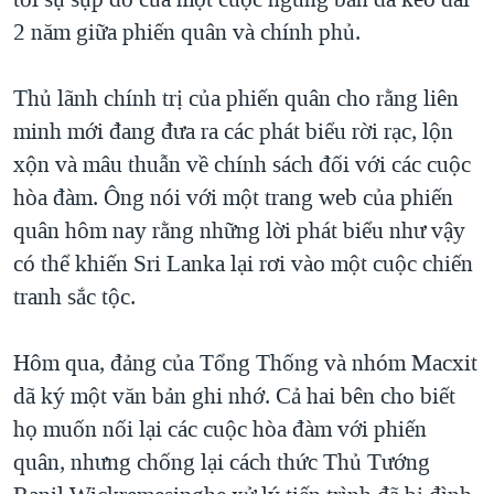
TẠI
VIDEO
"Tìm"
NGƯỜI VIỆT HẢI NGOẠI
2 năm giữa phiến quân và chính phủ.
HÀNH TRÌNH BẦU CỬ 2024
NGHE
ĐỜI SỐNG
MỘT NĂM CHIẾN TRANH TẠI DẢI GAZA
Thủ lãnh chính trị của phiến quân cho rằng liên
KINH TẾ
MẠNG XÃ HỘI
minh mới đang đưa ra các phát biểu rời rạc, lộn
GIẢI MÃ VÀNH ĐAI & CON ĐƯỜNG
KHOA HỌC
xộn và mâu thuẫn về chính sách đối với các cuộc
NGÀY TỊ NẠN THẾ GIỚI
SỨC KHOẺ
hòa đàm. Ông nói với một trang web của phiến
TRỊNH VĨNH BÌNH - NGƯỜI HẠ 'BÊN THẮNG CUỘC'
Ngôn ngữ khác
VĂN HOÁ
quân hôm nay rằng những lời phát biểu như vậy
GROUND ZERO – XƯA VÀ NAY
có thể khiến Sri Lanka lại rơi vào một cuộc chiến
THỂ THAO
CHI PHÍ CHIẾN TRANH AFGHANISTAN
tranh sắc tộc.
GIÁO DỤC
CÁC GIÁ TRỊ CỘNG HÒA Ở VIỆT NAM
Hôm qua, đảng của Tổng Thống và nhóm Macxit
THƯỢNG ĐỈNH TRUMP-KIM TẠI VIỆT NAM
dã ký một văn bản ghi nhớ. Cả hai bên cho biết
TRỊNH VĨNH BÌNH VS. CHÍNH PHỦ VIỆT NAM
họ muốn nối lại các cuộc hòa đàm với phiến
NGƯ DÂN VIỆT VÀ LÀN SÓNG TRỘM HẢI SÂM
quân, nhưng chống lại cách thức Thủ Tướng
BÊN KIA QUỐC LỘ: TIẾNG VỌNG TỪ NÔNG THÔN MỸ