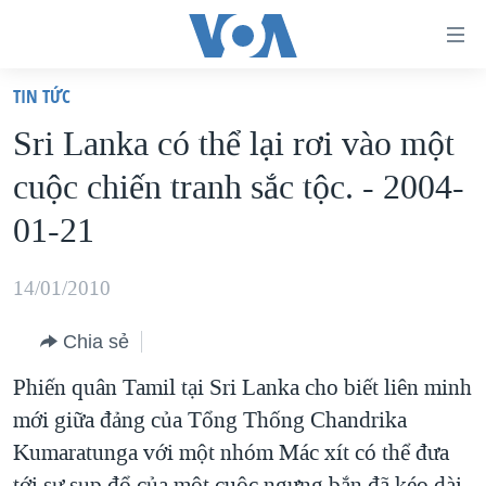
Đường
dẫn
TIN TỨC
truy
TRANG CHỦ
Sri Lanka có thể lại rơi vào một
cập
VIỆT NAM
cuộc chiến tranh sắc tộc. - 2004-
Tới
HOA KỲ
nội
01-21
BIỂN ĐÔNG
dung
THẾ GIỚI
chính
14/01/2010
BLOG
Tới
Chia sẻ
điều
DIỄN ĐÀN
hướng
Phiến quân Tamil tại Sri Lanka cho biết liên minh
MỤC
chính
mới giữa đảng của Tổng Thống Chandrika
CHUYÊN ĐỀ
TỰ DO BÁO CHÍ
Đi
Kumaratunga với một nhóm Mác xít có thể đưa
HỌC TIẾNG ANH
VẠCH TRẦN TIN GIẢ
CHIẾN TRANH THƯƠNG MẠI CỦA MỸ: QUÁ KHỨ VÀ HIỆN
tới
tới sự sụp đổ của một cuộc ngưng bắn đã kéo dài