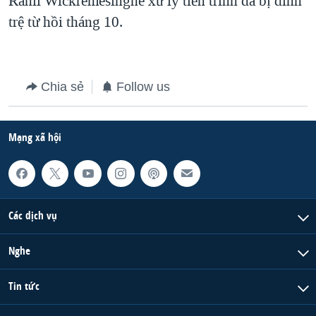
Ranil Wickremesinghe xử lý tiến trình đã bị đình
trệ từ hồi tháng 10.
QUAN HỆ VIỆT MỸ
Chia sẻ
Follow us
Mạng xã hội
Các dịch vụ
Nghe
Tin tức